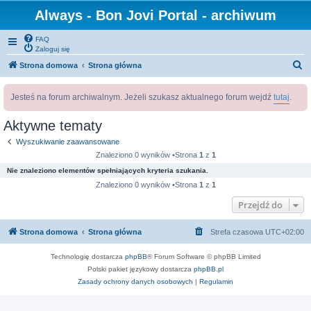
Always - Bon Jovi Portal - archiwum
FAQ
Zaloguj się
S
Strona domowa
Strona główna
z
Jesteś na forum archiwalnym. Jeżeli szukasz aktualnego forum wejdź
tutaj
.
u
k
Aktywne tematy
a
Wyszukiwanie zaawansowane
j
Znaleziono 0 wyników •Strona
1
z
1
Nie znaleziono elementów spełniających kryteria szukania.
Znaleziono 0 wyników •Strona
1
z
1
Przejdź do
Strona domowa
Strona główna
Strefa czasowa
UTC+02:00
Technologię dostarcza
phpBB
® Forum Software © phpBB Limited
Polski pakiet językowy dostarcza
phpBB.pl
Zasady ochrony danych osobowych
|
Regulamin