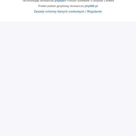
Technologię dostarcza
phpBB
® Forum Software © phpBB Limited
Polski pakiet językowy dostarcza
phpBB.pl
Zasady ochrony danych osobowych
|
Regulamin