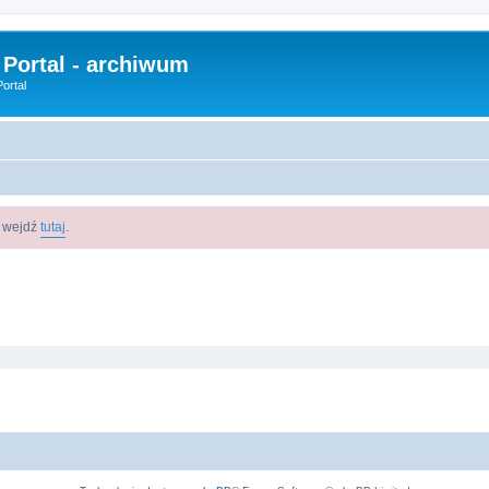
 Portal - archiwum
ortal
m wejdź
tutaj
.