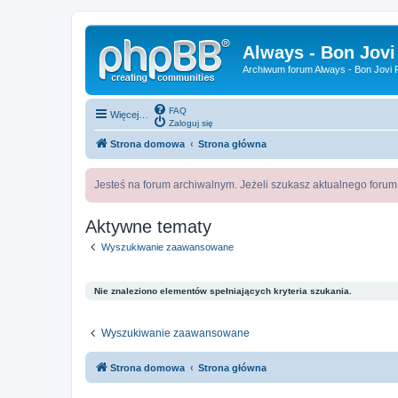
Always - Bon Jovi
Archiwum forum Always - Bon Jovi P
FAQ
Więcej…
Zaloguj się
Strona domowa
Strona główna
Jesteś na forum archiwalnym. Jeżeli szukasz aktualnego foru
Aktywne tematy
Wyszukiwanie zaawansowane
Nie znaleziono elementów spełniających kryteria szukania.
Wyszukiwanie zaawansowane
Strona domowa
Strona główna