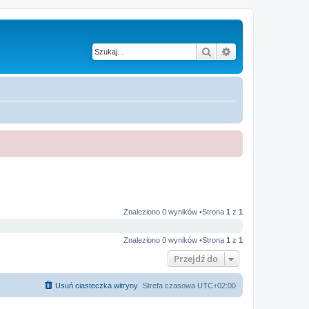
Szukaj
Wyszukiwanie z
Znaleziono 0 wyników •Strona
1
z
1
Znaleziono 0 wyników •Strona
1
z
1
Przejdź do
Usuń ciasteczka witryny
Strefa czasowa
UTC+02:00