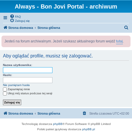
Always - Bon Jovi Portal - archiwum
FAQ
Zaloguj się
S
Strona domowa
Strona główna
z
Jesteś na forum archiwalnym. Jeżeli szukasz aktualnego forum wejdź
tutaj
.
u
k
Aby oglądać profile, musisz się zalogować.
a
j
Nazwa użytkownika:
Hasło:
Nie pamiętam hasła
Zapamiętaj mnie
Ukryj mój status podczas tej sesji
Strona domowa
Strona główna
Strefa czasowa
UTC+02:00
Technologię dostarcza
phpBB
® Forum Software © phpBB Limited
Polski pakiet językowy dostarcza
phpBB.pl