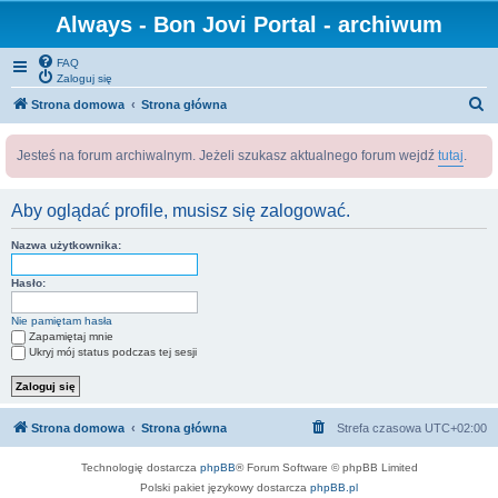
Always - Bon Jovi Portal - archiwum
FAQ
Zaloguj się
S
Strona domowa
Strona główna
z
Jesteś na forum archiwalnym. Jeżeli szukasz aktualnego forum wejdź
tutaj
.
u
k
Aby oglądać profile, musisz się zalogować.
a
j
Nazwa użytkownika:
Hasło:
Nie pamiętam hasła
Zapamiętaj mnie
Ukryj mój status podczas tej sesji
Strona domowa
Strona główna
Strefa czasowa
UTC+02:00
Technologię dostarcza
phpBB
® Forum Software © phpBB Limited
Polski pakiet językowy dostarcza
phpBB.pl