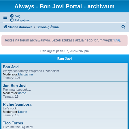
Always - Bon Jovi Portal - archiwum
FAQ
Zaloguj się
S
Strona domowa
Strona główna
z
Jesteś na forum archiwalnym. Jeżeli szukasz aktualnego forum wejdź
tutaj
.
u
k
Dzisiaj jest pt sie 07, 2026 8:07 pm
a
Bon Jovi
j
Bon Jovi
Wszystkie tematy związane z zespołem
Moderator:
Marcjanna
Tematy:
106
Jon Bon Jovi
Frontman zespołu...
Moderator:
daroo
Tematy:
16
Richie Sambora
Let's rock!
Moderator:
Kourin
Tematy:
15
Tico Torres
Give me the Big Beat!