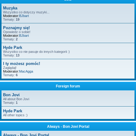
Muzyka
Wszystko co dotyczy muzyki...
Moderator:
BJbart
Tematy:
19
Poznajmy się!
Opowiedz o sobie!
Moderator:
BJbart
Tematy:
2
Hyde Park
Wszystko co nie pasuje do innych kategorii :)
Tematy:
13
I ty możesz pomóc!
Zaglądaj!
Moderator:
MacAgga
Tematy:
6
Foreign forum
Bon Jovi
All about Bon Jovi
Tematy:
1
Hyde Park
All other topics :)
Always - Bon Jovi Portal
Always - Bon Jovi Portal