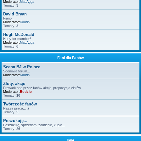
Moderator:
MacAgga
Tematy:
3
David Bryan
Piano...
Moderator:
Kourin
Tematy:
3
Hugh McDonald
Huey for member!
Moderator:
MacAgga
Tematy:
6
Fani dla Fanów
Scena BJ w Polsce
Scenowe forum...
Moderator:
Kourin
Zloty, akcje
Prowadzone przez fanów akcje, propozycje zlotów...
Moderator:
Bodzio
Tematy:
10
Twórczość fanów
Nasza praca... ;)
Tematy:
5
Poszukuję...
Poszukuję, sprzedam, zamienię, kupię...
Tematy:
26
Inne