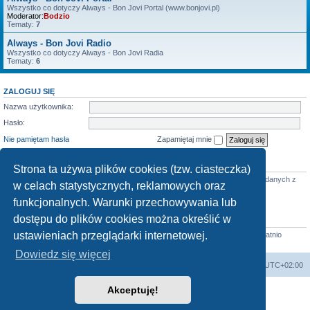
Wszystko co dotyczy Always - Bon Jovi Portal (www.bonjovi.pl)
Moderator:
Bodzio
Tematy:
7
Always - Bon Jovi Radio
Wszystko co dotyczy Always - Bon Jovi Radia
Tematy:
6
ZALOGUJ SIĘ
Nazwa użytkownika:
Hasło:
Nie pamiętam hasła
Zapamiętaj mnie
KTO JEST ONLINE
Strona ta używa plików cookies (tzw. ciasteczka)
Jest
15
użytkowników online :: 0 zarejestrowanych, 0 ukrytych i 15 gości (wg danych z
w celach statystycznych, reklamowych oraz
ostatnich 5 minut)
Najwięcej użytkowników (
403
) było online pt sie 07, 2026 3:48 am
funkcjonalnych. Warunki przechowywania lub
dostępu do plików cookies można określić w
STATYSTYKI
ustawieniach przeglądarki internetowej.
Liczba postów:
4731
•Liczba tematów:
244
•Liczba użytkowników:
23194
•Ostatnio
zarejestrowany użytkownik:
lorensalmon
Dowiedz się więcej
Strona domowa
Strona główna
Strefa czasowa
UTC+02:00
Akceptuję!
Technologię dostarcza
phpBB
® Forum Software © phpBB Limited
Polski pakiet językowy dostarcza
phpBB.pl