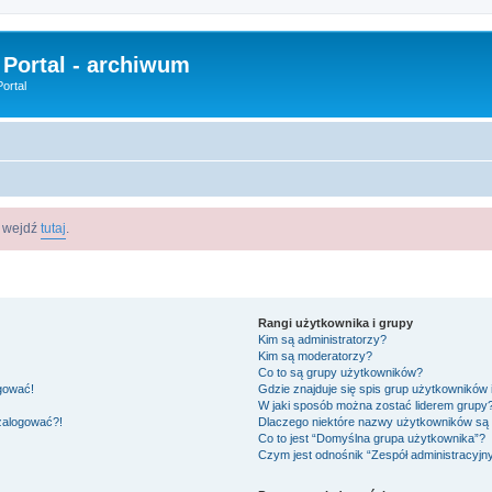
 Portal - archiwum
ortal
m wejdź
tutaj
.
Rangi użytkownika i grupy
Kim są administratorzy?
Kim są moderatorzy?
Co to są grupy użytkowników?
ogować!
Gdzie znajduje się spis grup użytkowników
W jaki sposób można zostać liderem grupy
 zalogować?!
Dlaczego niektóre nazwy użytkowników są 
Co to jest “Domyślna grupa użytkownika”?
Czym jest odnośnik “Zespół administracyjn