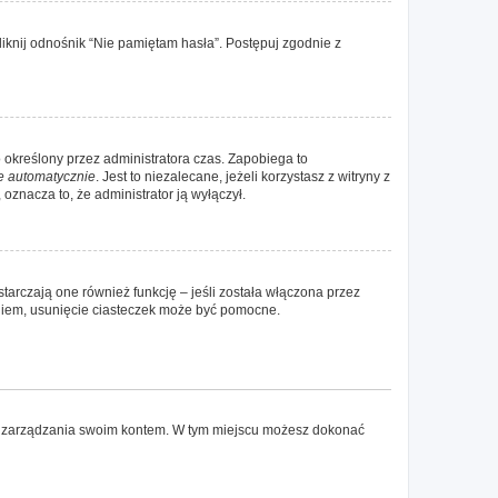
iknij odnośnik “Nie pamiętam hasła”. Postępuj zgodnie z
ko określony przez administratora czas. Zapobiega to
e automatycznie
. Jest to niezalecane, jeżeli korzystasz z witryny z
 oznacza to, że administrator ją wyłączył.
tarczają one również funkcję – jeśli została włączona przez
aniem, usunięcie ciasteczek może być pomocne.
elu zarządzania swoim kontem. W tym miejscu możesz dokonać