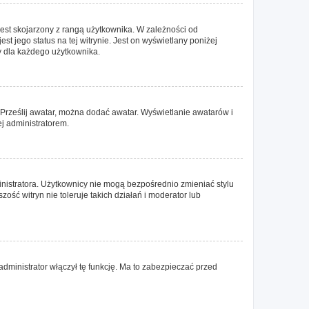
est skojarzony z rangą użytkownika. W zależności od
t jego status na tej witrynie. Jest on wyświetlany poniżej
y dla każdego użytkownika.
b Prześlij awatar, można dodać awatar. Wyświetlanie awatarów i
ej administratorem.
nistratora. Użytkownicy nie mogą bezpośrednio zmieniać stylu
zość witryn nie toleruje takich działań i moderator lub
dministrator włączył tę funkcję. Ma to zabezpieczać przed