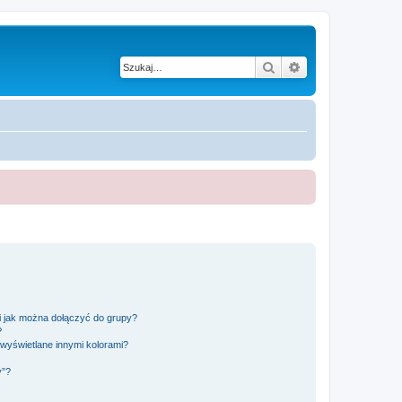
Szukaj
Wyszukiwanie z
 i jak można dołączyć do grupy?
?
wyświetlane innymi kolorami?
y”?