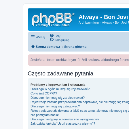
Always - Bon Jovi
Archiwum forum Always - Bon Jovi P
FAQ
Więcej…
Zaloguj się
Strona domowa
Strona główna
Jesteś na forum archiwalnym. Jeżeli szukasz aktualnego foru
Często zadawane pytania
Problemy z logowaniem i rejestracją
Dlaczego w ogóle muszę się rejestrować?
Co to jest COPPA?
Dlaczego nie mogę się zarejestrować?
Rejestracja została przeprowadzona poprawnie, ale nie mogę się zal
Dlaczego nie mogę się zalogować?
Rejestracja została dokonana jakiś czas temu, ale teraz nie mogę się
Nie pamiętam hasła!
Dlaczego następuje automatyczne wylogowanie?
Jak działa funkcja “Usuń ciasteczka witryny”?