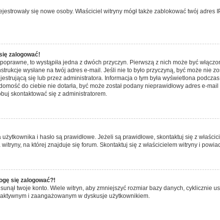
e rejestrowały się nowe osoby. Właściciel witryny mógł także zablokować twój adres 
się zalogować!
 poprawne, to wystąpiła jedna z dwóch przyczyn. Pierwszą z nich może być włączon
trukcje wysłane na twój adres e-mail. Jeśli nie to było przyczyną, być może nie z
trującą się lub przez administratora. Informacja o tym była wyświetlona podczas r
iadomość do ciebie nie dotarła, być może został podany nieprawidłowy adres e-mail
óbuj skontaktować się z administratorem.
tkownika i hasło są prawidłowe. Jeżeli są prawidłowe, skontaktuj się z właściciel
ryny, na której znajduje się forum. Skontaktuj się z właścicielem witryny i powi
mogę się zalogować?!
nął twoje konto. Wiele witryn, aby zmniejszyć rozmiar bazy danych, cyklicznie usu
iej aktywnym i zaangażowanym w dyskusje użytkownikiem.