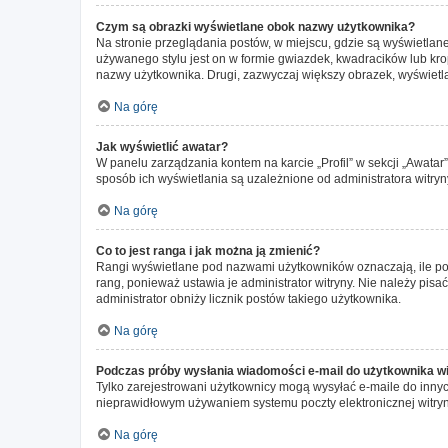
Czym są obrazki wyświetlane obok nazwy użytkownika?
Na stronie przeglądania postów, w miejscu, gdzie są wyświetlan
używanego stylu jest on w formie gwiazdek, kwadracików lub krope
nazwy użytkownika. Drugi, zazwyczaj większy obrazek, wyświetla
Na górę
Jak wyświetlić awatar?
W panelu zarządzania kontem na karcie „Profil” w sekcji „Awatar
sposób ich wyświetlania są uzależnione od administratora witryn
Na górę
Co to jest ranga i jak można ją zmienić?
Rangi wyświetlane pod nazwami użytkowników oznaczają, ile post
rang, ponieważ ustawia je administrator witryny. Nie należy pisać
administrator obniży licznik postów takiego użytkownika.
Na górę
Podczas próby wysłania wiadomości e-mail do użytkownika wi
Tylko zarejestrowani użytkownicy mogą wysyłać e-maile do innych
nieprawidłowym używaniem systemu poczty elektronicznej witr
Na górę