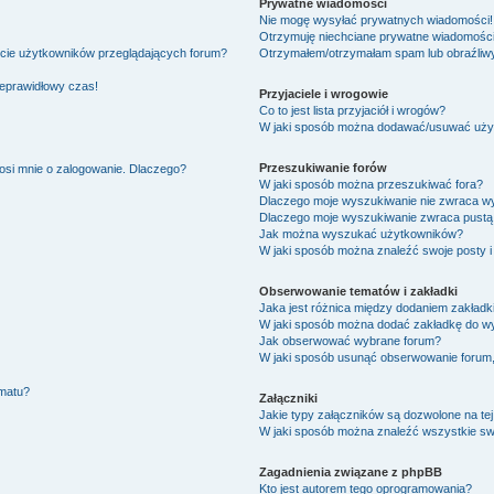
Prywatne wiadomości
Nie mogę wysyłać prywatnych wiadomości!
Otrzymuję niechciane prywatne wiadomości
ście użytkowników przeglądających forum?
Otrzymałem/otrzymałam spam lub obraźliwy 
ieprawidłowy czas!
Przyjaciele i wrogowie
Co to jest lista przyjaciół i wrogów?
W jaki sposób można dodawać/usuwać użytk
Przeszukiwanie forów
osi mnie o zalogowanie. Dlaczego?
W jaki sposób można przeszukiwać fora?
Dlaczego moje wyszukiwanie nie zwraca w
Dlaczego moje wyszukiwanie zwraca pustą 
Jak można wyszukać użytkowników?
W jaki sposób można znaleźć swoje posty i
Obserwowanie tematów i zakładki
Jaka jest różnica między dodaniem zakład
W jaki sposób można dodać zakładkę do w
Jak obserwować wybrane forum?
W jaki sposób usunąć obserwowanie forum
ematu?
Załączniki
Jakie typy załączników są dozwolone na tej
W jaki sposób można znaleźć wszystkie swo
Zagadnienia związane z phpBB
Kto jest autorem tego oprogramowania?