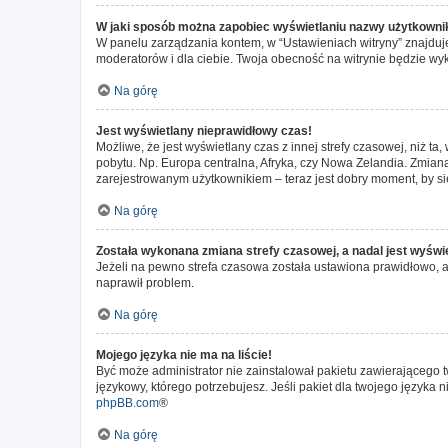
W jaki sposób można zapobiec wyświetlaniu nazwy użytkownik
W panelu zarządzania kontem, w “Ustawieniach witryny” znajduje
moderatorów i dla ciebie. Twoja obecność na witrynie będzie wy
Na górę
Jest wyświetlany nieprawidłowy czas!
Możliwe, że jest wyświetlany czas z innej strefy czasowej, niż ta
pobytu. Np. Europa centralna, Afryka, czy Nowa Zelandia. Zmiana
zarejestrowanym użytkownikiem – teraz jest dobry moment, by si
Na górę
Została wykonana zmiana strefy czasowej, a nadal jest wyświ
Jeżeli na pewno strefa czasowa została ustawiona prawidłowo, a 
naprawił problem.
Na górę
Mojego języka nie ma na liście!
Być może administrator nie zainstalował pakietu zawierającego t
językowy, którego potrzebujesz. Jeśli pakiet dla twojego języka 
phpBB.com
®
Na górę