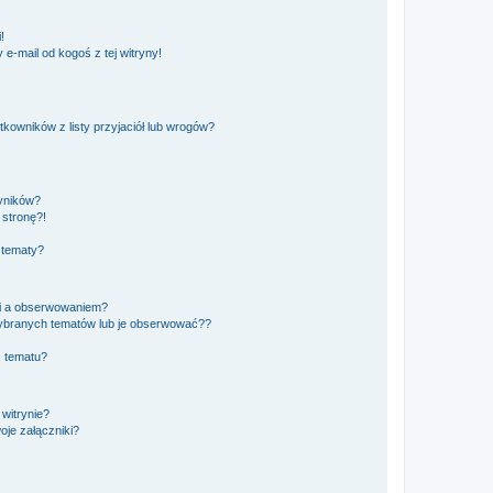
!
e-mail od kogoś z tej witryny!
owników z listy przyjaciół lub wrogów?
yników?
stronę?!
 tematy?
ki a obserwowaniem?
ybranych tematów lub je obserwować??
, tematu?
 witrynie?
je załączniki?