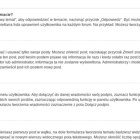
emacie?
owy temat”, aby odpowiedzieć w temacie, nacisnąć przycisk „Odpowiedz”. Być moż
świetlana lista uprawnień użytkownika na każdym forum. Na przykład: Możesz tworz
ać i usuwać tylko swoje posty. Możesz zmienić post, naciskając przycisk
Zmień
zna
en post, pod twoim postem pojawi się informacja ile razy i kiedy ostatni raz post był
tor lub administrator, informacja ta nie zostanie wyświetlona. Administratorzy i mo
 zamieścił pod ich postem nowy post.
nelu użytkownika. Aby dołączyć do danej wiadomości swój podpis, zaznacz funkc
ch swoich postów, zaznaczając odpowiednią funkcję w panelu użytkownika. Po uak
ularzu tworzenia wiadomości zaznaczenie z pola
Dołącz podpis
.
eniasz pierwszy post w wątku, na dole formularza tworzenia tematu będziesz widzie
ży wpisać w nowym wierszu widocznego pola tekstowego. Możesz określić liczbę opcj