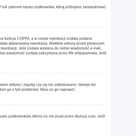
IP lub zabronił nazwy użytkownika, którą próbujesz zarejestrować.
a funkcja COPPA, a w czasie rejestracji została podana
ostała aktywowana rejestracja. Niektóre witryny przed pierwszym
ejestracji. Jeśli została wysłana do ciebie wiadomość e-mail,
 lub wiadomość została zatrzymana przez filtr antyspamowy. Jeśli
em witryny i zapytaj czy cię nie zablokowano. Istnieje też
adom go o tym problemie. Musi on go naprawić.
wa użytkowników, którzy nic nie pisali przez dłuższy czas. Jeśli