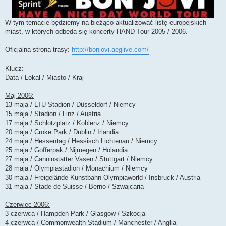
W tym temacie będziemy na bieżąco aktualizować listę europejskich
miast, w których odbędą się koncerty HAND Tour 2005 / 2006.
Oficjalna strona trasy:
http://bonjovi.aeglive.com/
Klucz:
Data / Lokal / Miasto / Kraj
Maj 2006:
13 maja / LTU Stadion / Düsseldorf / Niemcy
15 maja / Stadion / Linz / Austria
17 maja / Schlotzplatz / Koblenz / Niemcy
20 maja / Croke Park / Dublin / Irlandia
24 maja / Hessentag / Hessisch Lichtenau / Niemcy
25 maja / Gofferpak / Nijmegen / Holandia
27 maja / Canninstatter Vasen / Stuttgart / Niemcy
28 maja / Olympiastadion / Monachium / Niemcy
30 maja / Freigelände Kunstbahn Olympiaworld / Insbruck / Austria
31 maja / Stade de Suisse / Berno / Szwajcaria
Czerwiec 2006:
3 czerwca / Hampden Park / Glasgow / Szkocja
4 czerwca / Commonwealth Stadium / Manchester / Anglia