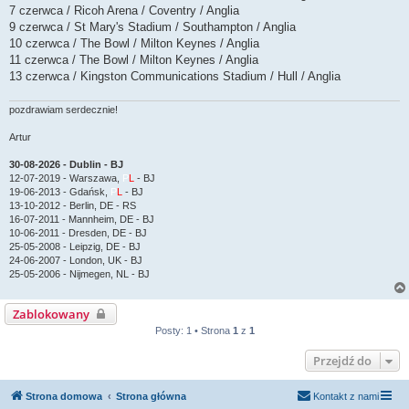
7 czerwca / Ricoh Arena / Coventry / Anglia
9 czerwca / St Mary's Stadium / Southampton / Anglia
10 czerwca / The Bowl / Milton Keynes / Anglia
11 czerwca / The Bowl / Milton Keynes / Anglia
13 czerwca / Kingston Communications Stadium / Hull / Anglia
pozdrawiam serdecznie!
Artur
30-08-2026 - Dublin - BJ
12-07-2019 - Warszawa,
P
L
- BJ
19-06-2013 - Gdańsk,
P
L
- BJ
13-10-2012 - Berlin, DE - RS
16-07-2011 - Mannheim, DE - BJ
10-06-2011 - Dresden, DE - BJ
25-05-2008 - Leipzig, DE - BJ
24-06-2007 - London, UK - BJ
25-05-2006 - Nijmegen, NL - BJ
Zablokowany
Posty: 1 • Strona
1
z
1
Przejdź do
Strona domowa
Strona główna
Kontakt z nami