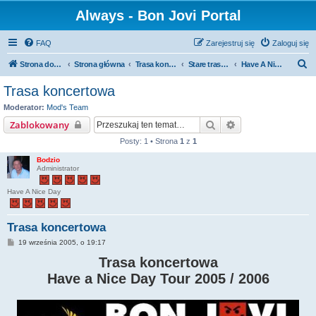
Always - Bon Jovi Portal
FAQ
Zarejestruj się
Zaloguj się
S
Strona domowa
Strona główna
Trasa koncertowa
Stare trasy koncertowe
Have A Nice Day Tour 2005 / 2006
z
Trasa koncertowa
u
Moderator:
Mod's Team
k
Szukaj
Wyszukiwanie za
Zablokowany
a
Posty: 1 • Strona
1
z
1
j
Bodzio
Administrator
Have A Nice Day
Trasa koncertowa
P
19 września 2005, o 19:17
o
s
Trasa koncertowa
t
Have a Nice Day Tour 2005 / 2006