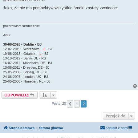
o
s
Jako, że nie ma perspektyw wszystkie środki zostały zwrócone.
t
pozdrawiam serdecznie!
Artur
30-08-2026 - Dublin - BJ
12-07-2019 - Warszawa,
P
L
- BJ
19-06-2013 - Gdańsk,
P
L
- BJ
13-10-2012 - Berlin, DE - RS
16-07-2011 - Mannheim, DE - BJ
10-06-2011 - Dresden, DE - BJ
25-05-2008 - Leipzig, DE - BJ
24-06-2007 - London, UK - BJ
25-05-2006 - Nijmegen, NL - BJ
ODPOWIEDZ
1
2
Poprzednia
Posty: 20
Przejdź do
Strona domowa
Strona główna
Kontakt z nami