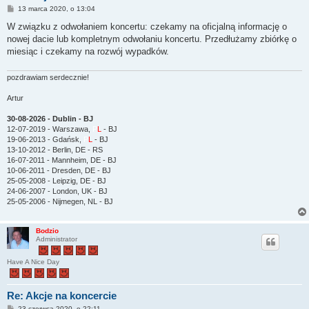
P
13 marca 2020, o 13:04
o
s
W związku z odwołaniem koncertu: czekamy na oficjalną informację o
t
nowej dacie lub kompletnym odwołaniu koncertu. Przedłużamy zbiórkę o
miesiąc i czekamy na rozwój wypadków.
pozdrawiam serdecznie!
Artur
30-08-2026 - Dublin - BJ
12-07-2019 - Warszawa,
P
L
- BJ
19-06-2013 - Gdańsk,
P
L
- BJ
13-10-2012 - Berlin, DE - RS
16-07-2011 - Mannheim, DE - BJ
10-06-2011 - Dresden, DE - BJ
25-05-2008 - Leipzig, DE - BJ
24-06-2007 - London, UK - BJ
25-05-2006 - Nijmegen, NL - BJ
Bodzio
Administrator
Have A Nice Day
Re: Akcje na koncercie
P
23 czerwca 2020, o 22:11