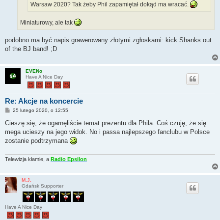
Warsaw 2020? Tak żeby Phil zapamiętał dokąd ma wracać.
Miniaturowy, ale tak
podobno ma być napis grawerowany złotymi zgłoskami: kick Shanks out
of the BJ band! ;D
EVENo
Have A Nice Day
Re: Akcje na koncercie
P
25 lutego 2020, o 12:55
o
s
Cieszę się, że ogarnęliście temat prezentu dla Phila. Coś czuję, że się
t
mega ucieszy na jego widok. No i passa najlepszego fanclubu w Polsce
zostanie podtrzymana
Telewizja kłamie, a
Radio Epsilon
M.J.
Gdańsk Supporter
Have A Nice Day