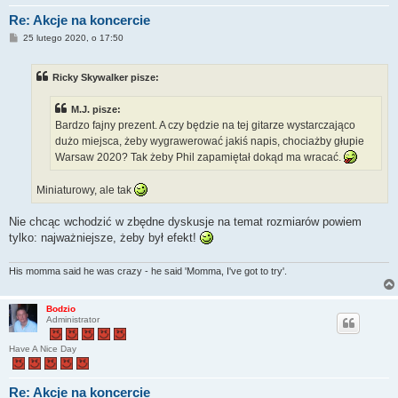
Re: Akcje na koncercie
P
25 lutego 2020, o 17:50
o
s
t
Ricky Skywalker pisze:
M.J. pisze:
Bardzo fajny prezent. A czy będzie na tej gitarze wystarczająco
dużo miejsca, żeby wygrawerować jakiś napis, chociażby głupie
Warsaw 2020? Tak żeby Phil zapamiętał dokąd ma wracać.
Miniaturowy, ale tak
Nie chcąc wchodzić w zbędne dyskusje na temat rozmiarów powiem
tylko: najważniejsze, żeby był efekt!
His momma said he was crazy - he said 'Momma, I've got to try'.
Bodzio
Administrator
Have A Nice Day
Re: Akcje na koncercie