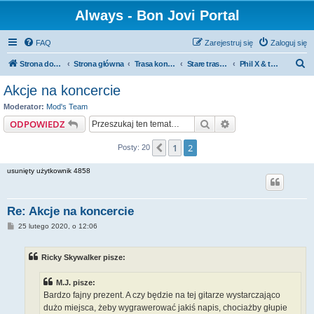
Always - Bon Jovi Portal
FAQ
Zarejestruj się
Zaloguj się
S
Strona domowa
Strona główna
Trasa koncertowa
Stare trasy koncertowe
Phil X & the Drills
z
Akcje na koncercie
u
Moderator:
Mod's Team
k
Szukaj
Wyszukiwanie za
ODPOWIEDZ
a
1
2
Poprzednia
Posty: 20
j
usunięty użytkownik 4858
Re: Akcje na koncercie
P
25 lutego 2020, o 12:06
o
s
t
Ricky Skywalker pisze:
M.J. pisze:
Bardzo fajny prezent. A czy będzie na tej gitarze wystarczająco
dużo miejsca, żeby wygrawerować jakiś napis, chociażby głupie