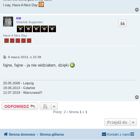
I say, Have A Nice Day
KM
Gdańsk Supporter
Have A Nice Day
P
9 marca 2013, o 22:38
o
s
fajne, fajne - ja nie widziałam, dzięki
t
20.05.2008 - Leipzig
19.06.2013 - Gdańsk
12.07.2019 - Warszawa!!!
ODPOWIEDZ
Posty: 2 • Strona
1
z
1
Przejdź do
Strona domowa
Strona główna
Kontakt z nami