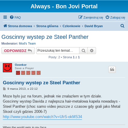
Always - Bon Jovi Portal
FAQ
Zarejestruj się
Zaloguj się
S
Strona domowa
Strona główna
Członkowie
David Bryan
z
Goscinny wystep ze Steel Panther
u
Moderator:
Mod's Team
k
Szukaj
Wyszukiwanie za
ODPOWIEDZ
a
Posty: 2 • Strona
1
z
1
j
Ozonkor
Save a Prayer
Goscinny wystep ze Steel Panther
P
9 marca 2013, o 22:12
o
s
Moze bylo juz na forum, jednak nie znalazlem w tym dziale.
t
Goscinny wystep Davida z najlepsza hair-metalowa kapela nowadays -
Steel Panther (choc samo video jeszcze z czasow gdy grali jako Metal
Skool czyli gdzies 2006-7)
http://www.youtube.com/watch?v=UIrS-okMS34
When the world gets in my face,