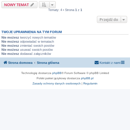
NOWY TEMAT
Tematy: 4 • Strona
1
z
1
Przejdź do
TWOJE UPRAWNIENIA NA TYM FORUM
Nie możesz
tworzyć nowych tematów
Nie możesz
odpowiadać w tematach
Nie możesz
zmieniać swoich postów
Nie możesz
usuwać swoich postów
Nie możesz
dodawać załączników
Strona domowa
Strona główna
Kontakt z nami
Technologię dostarcza
phpBB
® Forum Software © phpBB Limited
Polski pakiet językowy dostarcza
phpBB.pl
Zasady ochrony danych osobowych
|
Regulamin