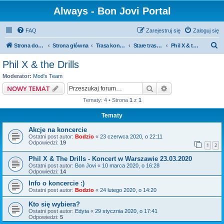
Always - Bon Jovi Portal
FAQ
Zarejestruj się
Zaloguj się
S
Strona domowa
Strona główna
Trasa koncertowa
Stare trasy koncertowe
Phil X & the Drills
z
Phil X & the Drills
u
Moderator:
Mod's Team
k
Szukaj
Wyszukiwanie z
NOWY TEMAT
a
Tematy: 4 • Strona
1
z
1
j
Tematy
Akcje na koncercie
Ostatni post autor:
Bodzio
«
23 czerwca 2020, o 22:11
Odpowiedzi:
19
1
2
Phil X & The Drills - Koncert w Warszawie 23.03.2020
Ostatni post autor:
Bon Jovi
«
10 marca 2020, o 16:28
Odpowiedzi:
14
Info o koncercie :)
Ostatni post autor:
Bodzio
«
24 lutego 2020, o 14:20
Kto się wybiera?
Ostatni post autor:
Edyta
«
29 stycznia 2020, o 17:41
Odpowiedzi:
5