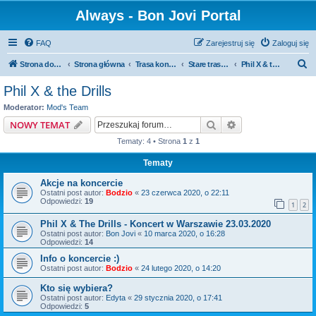
Always - Bon Jovi Portal
FAQ
Zarejestruj się
Zaloguj się
S
Strona domowa
Strona główna
Trasa koncertowa
Stare trasy koncertowe
Phil X & the Drills
z
Phil X & the Drills
u
Moderator:
Mod's Team
k
Szukaj
Wyszukiwanie z
NOWY TEMAT
a
Tematy: 4 • Strona
1
z
1
j
Tematy
Akcje na koncercie
Ostatni post autor:
Bodzio
«
23 czerwca 2020, o 22:11
Odpowiedzi:
19
1
2
Phil X & The Drills - Koncert w Warszawie 23.03.2020
Ostatni post autor:
Bon Jovi
«
10 marca 2020, o 16:28
Odpowiedzi:
14
Info o koncercie :)
Ostatni post autor:
Bodzio
«
24 lutego 2020, o 14:20
Kto się wybiera?
Ostatni post autor:
Edyta
«
29 stycznia 2020, o 17:41
Odpowiedzi:
5