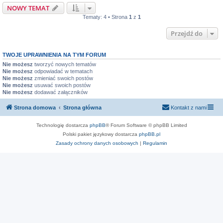
NOWY TEMAT
Tematy: 4 • Strona
1
z
1
Przejdź do
TWOJE UPRAWNIENIA NA TYM FORUM
Nie możesz
tworzyć nowych tematów
Nie możesz
odpowiadać w tematach
Nie możesz
zmieniać swoich postów
Nie możesz
usuwać swoich postów
Nie możesz
dodawać załączników
Strona domowa
Strona główna
Kontakt z nami
Technologię dostarcza
phpBB
® Forum Software © phpBB Limited
Polski pakiet językowy dostarcza
phpBB.pl
Zasady ochrony danych osobowych
|
Regulamin