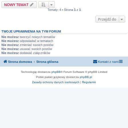
NOWY TEMAT
Tematy: 4 • Strona
1
z
1
Przejdź do
TWOJE UPRAWNIENIA NA TYM FORUM
Nie możesz
tworzyć nowych tematów
Nie możesz
odpowiadać w tematach
Nie możesz
zmieniać swoich postów
Nie możesz
usuwać swoich postów
Nie możesz
dodawać załączników
Strona domowa
Strona główna
Kontakt z nami
Technologię dostarcza
phpBB
® Forum Software © phpBB Limited
Polski pakiet językowy dostarcza
phpBB.pl
Zasady ochrony danych osobowych
|
Regulamin