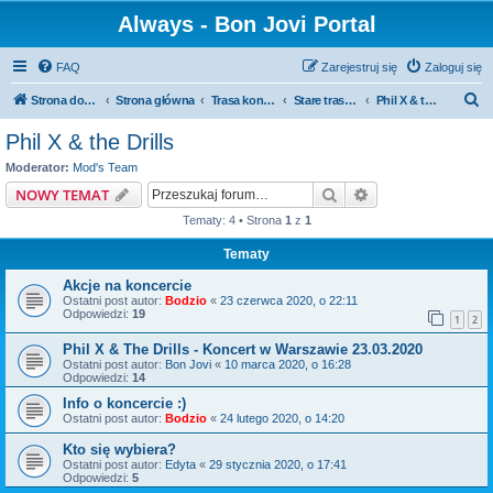
Always - Bon Jovi Portal
FAQ
Zarejestruj się
Zaloguj się
S
Strona domowa
Strona główna
Trasa koncertowa
Stare trasy koncertowe
Phil X & the Drills
z
Phil X & the Drills
u
Moderator:
Mod's Team
k
Szukaj
Wyszukiwanie z
NOWY TEMAT
a
Tematy: 4 • Strona
1
z
1
j
Tematy
Akcje na koncercie
Ostatni post autor:
Bodzio
«
23 czerwca 2020, o 22:11
Odpowiedzi:
19
1
2
Phil X & The Drills - Koncert w Warszawie 23.03.2020
Ostatni post autor:
Bon Jovi
«
10 marca 2020, o 16:28
Odpowiedzi:
14
Info o koncercie :)
Ostatni post autor:
Bodzio
«
24 lutego 2020, o 14:20
Kto się wybiera?
Ostatni post autor:
Edyta
«
29 stycznia 2020, o 17:41
Odpowiedzi:
5