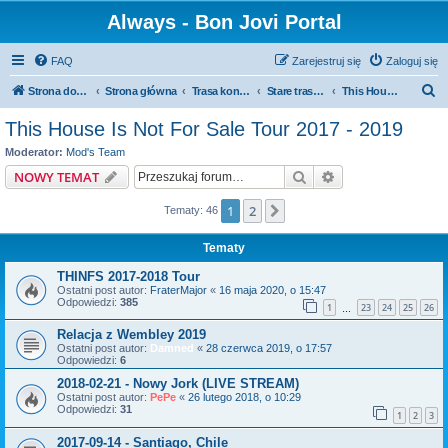
Always - Bon Jovi Portal
FAQ
Zarejestruj się
Zaloguj się
S
Strona domowa
Strona główna
Trasa koncertowa
Stare trasy koncertowe
This House Is Not For Sale Tour 2017 - 2019
z
This House Is Not For Sale Tour 2017 - 2019
u
Moderator:
Mod's Team
k
Szukaj
Wyszukiwanie z
NOWY TEMAT
a
1
2
Następna
Tematy: 46
j
Tematy
THINFS 2017-2018 Tour
Ostatni post autor:
FraterMajor
«
16 maja 2020, o 15:47
Odpowiedzi:
385
1
23
24
25
26
…
Relacja z Wembley 2019
Ostatni post autor:
Damned
«
28 czerwca 2019, o 17:57
Odpowiedzi:
6
2018-02-21 - Nowy Jork (LIVE STREAM)
Ostatni post autor:
PePe
«
26 lutego 2018, o 10:29
Odpowiedzi:
31
1
2
3
2017-09-14 - Santiago, Chile