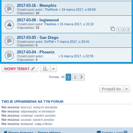
2017-03-16 - Memphis
Ostatni post autor:
TheRock
«
19 marca 2017, o 09:58
Odpowiedzi:
10
2017-03-08 - Inglewood
Ostatni post autor:
Paulska
«
15 marca 2017, o 22:22
Odpowiedzi:
33
1
2
3
2017-03-05 - San Diego
Ostatni post autor:
ExPhil
«
7 marca 2017, o 20:41
Odpowiedzi:
5
2017-03-04 - Phoenix
Ostatni post autor:
Damned
«
5 marca 2017, o 22:55
Odpowiedzi:
4
NOWY TEMAT
1
2
Następna
Tematy: 46
Przejdź do
TWOJE UPRAWNIENIA NA TYM FORUM
Nie możesz
tworzyć nowych tematów
Nie możesz
odpowiadać w tematach
Nie możesz
zmieniać swoich postów
Nie możesz
usuwać swoich postów
Nie możesz
dodawać załączników
Strona domowa
Strona główna
Kontakt z nami