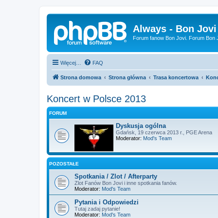
Always - Bon Jovi
Forum fanow Bon Jovi. Forum Bon Jo
Więcej…
FAQ
Strona domowa
Strona główna
Trasa koncertowa
Konc
Koncert w Polsce 2013
FORUM
Dyskusja ogólna
Gdańsk, 19 czerwca 2013 r., PGE Arena
Moderator:
Mod's Team
POZOSTAŁE
Spotkania / Zlot / Afterparty
Zlot Fanów Bon Jovi i inne spotkania fanów.
Moderator:
Mod's Team
Pytania i Odpowiedzi
Tutaj zadaj pytanie!
Moderator:
Mod's Team