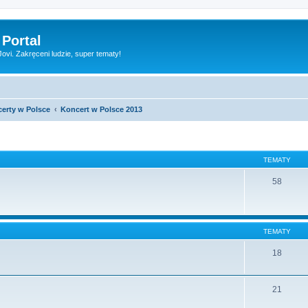
 Portal
vi. Zakręceni ludzie, super tematy!
erty w Polsce
Koncert w Polsce 2013
TEMATY
58
TEMATY
18
21