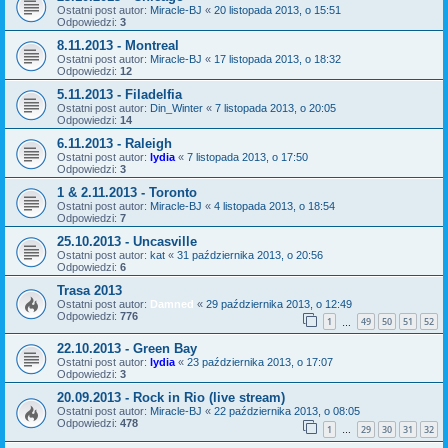
Ostatni post autor:
Miracle-BJ
«
20 listopada 2013, o 15:51
Odpowiedzi:
3
8.11.2013 - Montreal
Ostatni post autor:
Miracle-BJ
«
17 listopada 2013, o 18:32
Odpowiedzi:
12
5.11.2013 - Filadelfia
Ostatni post autor:
Din_Winter
«
7 listopada 2013, o 20:05
Odpowiedzi:
14
6.11.2013 - Raleigh
Ostatni post autor:
lydia
«
7 listopada 2013, o 17:50
Odpowiedzi:
3
1 & 2.11.2013 - Toronto
Ostatni post autor:
Miracle-BJ
«
4 listopada 2013, o 18:54
Odpowiedzi:
7
25.10.2013 - Uncasville
Ostatni post autor:
kat
«
31 października 2013, o 20:56
Odpowiedzi:
6
Trasa 2013
Ostatni post autor:
Damned
«
29 października 2013, o 12:49
Odpowiedzi:
776
1
49
50
51
52
…
22.10.2013 - Green Bay
Ostatni post autor:
lydia
«
23 października 2013, o 17:07
Odpowiedzi:
3
20.09.2013 - Rock in Rio (live stream)
Ostatni post autor:
Miracle-BJ
«
22 października 2013, o 08:05
Odpowiedzi:
478
1
29
30
31
32
…