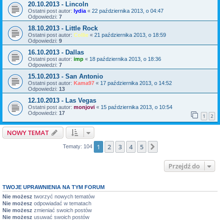
20.10.2013 - Lincoln
Ostatni post autor:
lydia
«
22 października 2013, o 04:47
Odpowiedzi:
7
18.10.2013 - Little Rock
Ostatni post autor:
Collie
«
21 października 2013, o 18:59
Odpowiedzi:
9
16.10.2013 - Dallas
Ostatni post autor:
imp
«
18 października 2013, o 18:36
Odpowiedzi:
7
15.10.2013 - San Antonio
Ostatni post autor:
Kama97
«
17 października 2013, o 14:52
Odpowiedzi:
13
12.10.2013 - Las Vegas
Ostatni post autor:
monjovi
«
15 października 2013, o 10:54
Odpowiedzi:
17
1
2
NOWY TEMAT
1
2
3
4
5
Następna
Tematy: 104
Przejdź do
TWOJE UPRAWNIENIA NA TYM FORUM
Nie możesz
tworzyć nowych tematów
Nie możesz
odpowiadać w tematach
Nie możesz
zmieniać swoich postów
Nie możesz
usuwać swoich postów