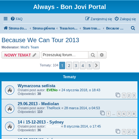
Always - Bon Jovi Portal
FAQ
Zarejestruj się
Zaloguj się
S
Strona domowa
Strona główna
Trasa koncertowa
Stare trasy koncertowe
Because We Can Tour 2013
z
Because We Can Tour 2013
u
Moderator:
Mod's Team
k
Szukaj
Wyszukiwanie z
NOWY TEMAT
a
1
2
3
4
5
Następna
Tematy: 104
j
Tematy
Wymarzona setlista
Ostatni post autor:
EVENo
«
24 stycznia 2018, o 18:43
Odpowiedzi:
38
1
2
3
29.06.2013 - Mediolan
Ostatni post autor:
TheRock
«
28 marca 2014, o 04:53
Odpowiedzi:
110
1
5
6
7
8
…
14 i 15-12-2013 - Sydney
Ostatni post autor:
Damned
«
8 stycznia 2014, o 17:45
Odpowiedzi:
36
1
2
3