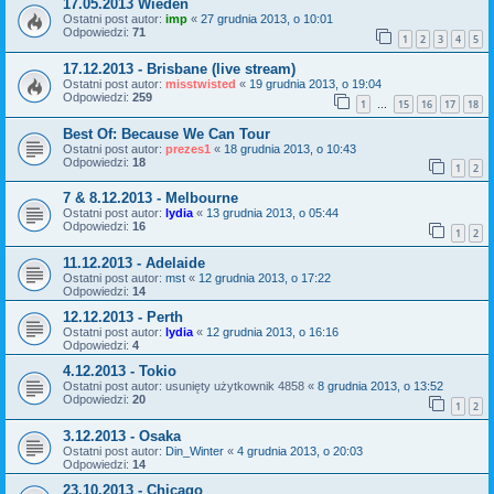
17.05.2013 Wiedeń
Ostatni post autor:
imp
«
27 grudnia 2013, o 10:01
Odpowiedzi:
71
1
2
3
4
5
17.12.2013 - Brisbane (live stream)
Ostatni post autor:
misstwisted
«
19 grudnia 2013, o 19:04
Odpowiedzi:
259
1
15
16
17
18
…
Best Of: Because We Can Tour
Ostatni post autor:
prezes1
«
18 grudnia 2013, o 10:43
Odpowiedzi:
18
1
2
7 & 8.12.2013 - Melbourne
Ostatni post autor:
lydia
«
13 grudnia 2013, o 05:44
Odpowiedzi:
16
1
2
11.12.2013 - Adelaide
Ostatni post autor:
mst
«
12 grudnia 2013, o 17:22
Odpowiedzi:
14
12.12.2013 - Perth
Ostatni post autor:
lydia
«
12 grudnia 2013, o 16:16
Odpowiedzi:
4
4.12.2013 - Tokio
Ostatni post autor:
usunięty użytkownik 4858
«
8 grudnia 2013, o 13:52
Odpowiedzi:
20
1
2
3.12.2013 - Osaka
Ostatni post autor:
Din_Winter
«
4 grudnia 2013, o 20:03
Odpowiedzi:
14
23.10.2013 - Chicago