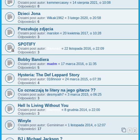
Ostatni post autor:
kemmercasey
«
14 sierpnia 2021, o 10:08
Odpowiedzi:
8
Dzieci Jona
Ostatni post autor:
Wikak1962
«
3 lutego 2020, o 20:58
Odpowiedzi:
6
Poszukuję zdjęcia
Ostatni post autor:
marslon
«
20 kwietnia 2017, o 10:28
Odpowiedzi:
3
SPOTIFY
Ostatni post autor:
Damned
«
22 listopada 2016, o 22:09
Odpowiedzi:
3
Bobby Bandiera
Ostatni post autor:
madm
«
17 marca 2016, o 11:35
Odpowiedzi:
5
Hysteria: The Def Leppard Story
Ostatni post autor:
016hnoor
«
24 marca 2015, o 07:39
Odpowiedzi:
4
Co oznaczają te litery na jego gitarze ??
Ostatni post autor:
desmyath7
«
3 marca 2015, o 06:25
Odpowiedzi:
3
Hell Is Living Without You
Ostatni post autor:
Damned
«
8 grudnia 2014, o 22:00
Odpowiedzi:
3
Winyle
Ostatni post autor:
Geminiman
«
1 listopada 2014, o 12:07
Odpowiedzi:
17
1
2
BJ i Michael Jackson ?