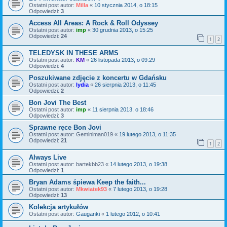
Ostatni post autor:
Milla
«
10 stycznia 2014, o 18:15
Odpowiedzi:
3
Access All Areas: A Rock & Roll Odyssey
Ostatni post autor:
imp
«
30 grudnia 2013, o 15:25
Odpowiedzi:
24
1
2
TELEDYSK IN THESE ARMS
Ostatni post autor:
KM
«
26 listopada 2013, o 09:29
Odpowiedzi:
4
Poszukiwane zdjęcie z koncertu w Gdańsku
Ostatni post autor:
lydia
«
26 sierpnia 2013, o 11:45
Odpowiedzi:
2
Bon Jovi The Best
Ostatni post autor:
imp
«
11 sierpnia 2013, o 18:46
Odpowiedzi:
3
Sprawne ręce Bon Jovi
Ostatni post autor:
Geminiman019
«
19 lutego 2013, o 11:35
Odpowiedzi:
21
1
2
Always Live
Ostatni post autor:
bartekbb23
«
14 lutego 2013, o 19:38
Odpowiedzi:
1
Bryan Adams śpiewa Keep the faith...
Ostatni post autor:
Mkwiatek93
«
7 lutego 2013, o 19:28
Odpowiedzi:
13
Kolekcja artykułów
Ostatni post autor:
Gauganki
«
1 lutego 2012, o 10:41