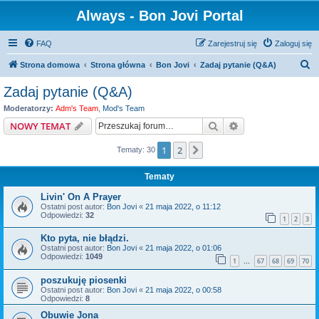
Always - Bon Jovi Portal
FAQ
Zarejestruj się
Zaloguj się
S
Strona domowa
Strona główna
Bon Jovi
Zadaj pytanie (Q&A)
z
Zadaj pytanie (Q&A)
u
Moderatorzy:
Adm's Team
,
Mod's Team
k
Szukaj
Wyszukiwanie z
NOWY TEMAT
a
1
2
Następna
Tematy: 30
j
Tematy
Livin' On A Prayer
Ostatni post autor:
Bon Jovi
«
21 maja 2022, o 11:12
Odpowiedzi:
32
1
2
3
Kto pyta, nie błądzi.
Ostatni post autor:
Bon Jovi
«
21 maja 2022, o 01:06
Odpowiedzi:
1049
1
67
68
69
70
…
poszukuję piosenki
Ostatni post autor:
Bon Jovi
«
21 maja 2022, o 00:58
Odpowiedzi:
8
Obuwie Jona