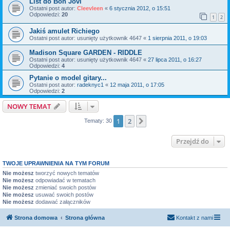
List do Bon Jovi
Ostatni post autor:
Cleevleen
«
6 stycznia 2012, o 15:51
Odpowiedzi:
20
1
2
Jakiś amulet Richiego
Ostatni post autor:
usunięty użytkownik 4647
«
1 sierpnia 2011, o 19:03
Madison Square GARDEN - RIDDLE
Ostatni post autor:
usunięty użytkownik 4647
«
27 lipca 2011, o 16:27
Odpowiedzi:
4
Pytanie o model gitary...
Ostatni post autor:
radeknyc1
«
12 maja 2011, o 17:05
Odpowiedzi:
2
NOWY TEMAT
1
2
Następna
Tematy: 30
Przejdź do
TWOJE UPRAWNIENIA NA TYM FORUM
Nie możesz
tworzyć nowych tematów
Nie możesz
odpowiadać w tematach
Nie możesz
zmieniać swoich postów
Nie możesz
usuwać swoich postów
Nie możesz
dodawać załączników
Strona domowa
Strona główna
Kontakt z nami