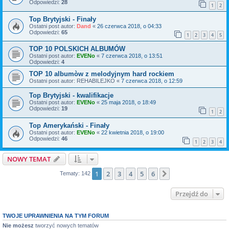
Odpowiedzi:
28
1
2
Top Brytyjski - Finały
Ostatni post autor:
Dand
«
26 czerwca 2018, o 04:33
Odpowiedzi:
65
1
2
3
4
5
TOP 10 POLSKICH ALBUMÓW
Ostatni post autor:
EVENo
«
7 czerwca 2018, o 13:51
Odpowiedzi:
4
TOP 10 albumòw z melodyjnym hard rockiem
Ostatni post autor:
REHABILEJKO
«
7 czerwca 2018, o 12:59
Top Brytyjski - kwalifikacje
Ostatni post autor:
EVENo
«
25 maja 2018, o 18:49
Odpowiedzi:
19
1
2
Top Amerykański - Finały
Ostatni post autor:
EVENo
«
22 kwietnia 2018, o 19:00
Odpowiedzi:
46
1
2
3
4
NOWY TEMAT
1
2
3
4
5
6
Następna
Tematy: 142
Przejdź do
TWOJE UPRAWNIENIA NA TYM FORUM
Nie możesz
tworzyć nowych tematów