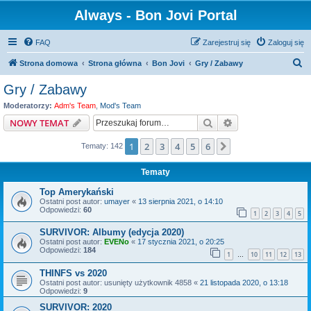
Always - Bon Jovi Portal
FAQ
Zarejestruj się
Zaloguj się
S
Strona domowa
Strona główna
Bon Jovi
Gry / Zabawy
z
Gry / Zabawy
u
Moderatorzy:
Adm's Team
,
Mod's Team
k
Szukaj
Wyszukiwanie z
NOWY TEMAT
a
1
2
3
4
5
6
Następna
Tematy: 142
j
Tematy
Top Amerykański
Ostatni post autor:
umayer
«
13 sierpnia 2021, o 14:10
Odpowiedzi:
60
1
2
3
4
5
SURVIVOR: Albumy (edycja 2020)
Ostatni post autor:
EVENo
«
17 stycznia 2021, o 20:25
Odpowiedzi:
184
1
10
11
12
13
…
THINFS vs 2020
Ostatni post autor:
usunięty użytkownik 4858
«
21 listopada 2020, o 13:18
Odpowiedzi:
9
SURVIVOR: 2020