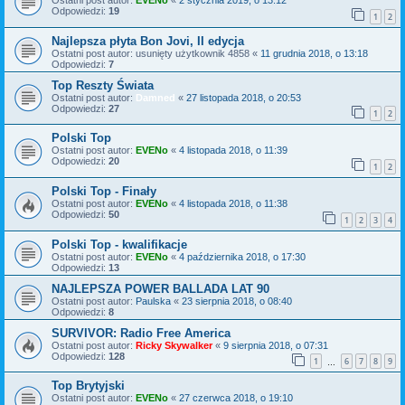
Odpowiedzi:
19
1
2
Najlepsza płyta Bon Jovi, II edycja
Ostatni post autor:
usunięty użytkownik 4858
«
11 grudnia 2018, o 13:18
Odpowiedzi:
7
Top Reszty Świata
Ostatni post autor:
Damned
«
27 listopada 2018, o 20:53
Odpowiedzi:
27
1
2
Polski Top
Ostatni post autor:
EVENo
«
4 listopada 2018, o 11:39
Odpowiedzi:
20
1
2
Polski Top - Finały
Ostatni post autor:
EVENo
«
4 listopada 2018, o 11:38
Odpowiedzi:
50
1
2
3
4
Polski Top - kwalifikacje
Ostatni post autor:
EVENo
«
4 października 2018, o 17:30
Odpowiedzi:
13
NAJLEPSZA POWER BALLADA LAT 90
Ostatni post autor:
Paulska
«
23 sierpnia 2018, o 08:40
Odpowiedzi:
8
SURVIVOR: Radio Free America
Ostatni post autor:
Ricky Skywalker
«
9 sierpnia 2018, o 07:31
Odpowiedzi:
128
1
6
7
8
9
…
Top Brytyjski
Ostatni post autor:
EVENo
«
27 czerwca 2018, o 19:10