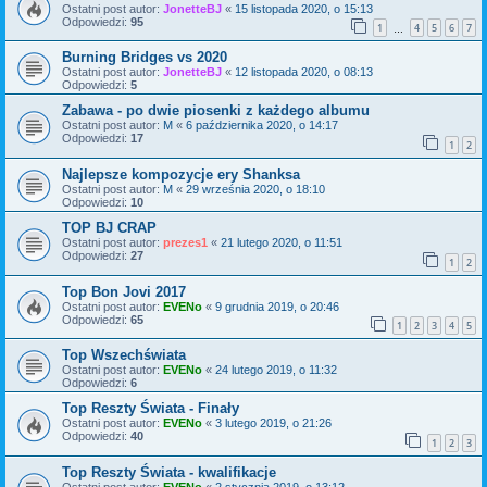
Ostatni post autor:
JonetteBJ
«
15 listopada 2020, o 15:13
Odpowiedzi:
95
1
4
5
6
7
…
Burning Bridges vs 2020
Ostatni post autor:
JonetteBJ
«
12 listopada 2020, o 08:13
Odpowiedzi:
5
Zabawa - po dwie piosenki z każdego albumu
Ostatni post autor:
M
«
6 października 2020, o 14:17
Odpowiedzi:
17
1
2
Najlepsze kompozycje ery Shanksa
Ostatni post autor:
M
«
29 września 2020, o 18:10
Odpowiedzi:
10
TOP BJ CRAP
Ostatni post autor:
prezes1
«
21 lutego 2020, o 11:51
Odpowiedzi:
27
1
2
Top Bon Jovi 2017
Ostatni post autor:
EVENo
«
9 grudnia 2019, o 20:46
Odpowiedzi:
65
1
2
3
4
5
Top Wszechświata
Ostatni post autor:
EVENo
«
24 lutego 2019, o 11:32
Odpowiedzi:
6
Top Reszty Świata - Finały
Ostatni post autor:
EVENo
«
3 lutego 2019, o 21:26
Odpowiedzi:
40
1
2
3
Top Reszty Świata - kwalifikacje
Ostatni post autor:
EVENo
«
2 stycznia 2019, o 13:12