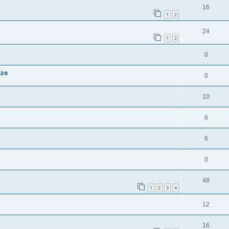
16
1
2
24
1
2
0
sze
0
10
6
6
0
48
1
2
3
4
12
16