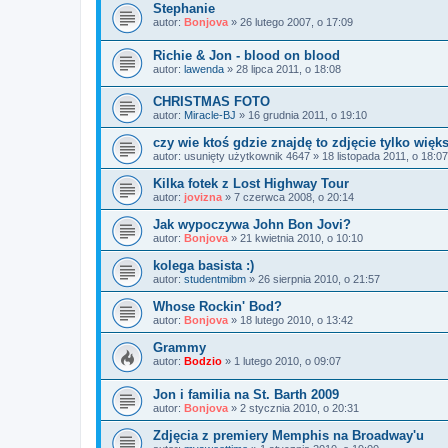
Stephanie
autor:
Bonjova
»
26 lutego 2007, o 17:09
Richie & Jon - blood on blood
autor:
lawenda
»
28 lipca 2011, o 18:08
CHRISTMAS FOTO
autor:
Miracle-BJ
»
16 grudnia 2011, o 19:10
czy wie ktoś gdzie znajdę to zdjęcie tylko więk
autor:
usunięty użytkownik 4647
»
18 listopada 2011, o 18:07
Kilka fotek z Lost Highway Tour
autor:
jovizna
»
7 czerwca 2008, o 20:14
Jak wypoczywa John Bon Jovi?
autor:
Bonjova
»
21 kwietnia 2010, o 10:10
kolega basista :)
autor:
studentmibm
»
26 sierpnia 2010, o 21:57
Whose Rockin' Bod?
autor:
Bonjova
»
18 lutego 2010, o 13:42
Grammy
autor:
Bodzio
»
1 lutego 2010, o 09:07
Jon i familia na St. Barth 2009
autor:
Bonjova
»
2 stycznia 2010, o 20:31
Zdjęcia z premiery Memphis na Broadway'u