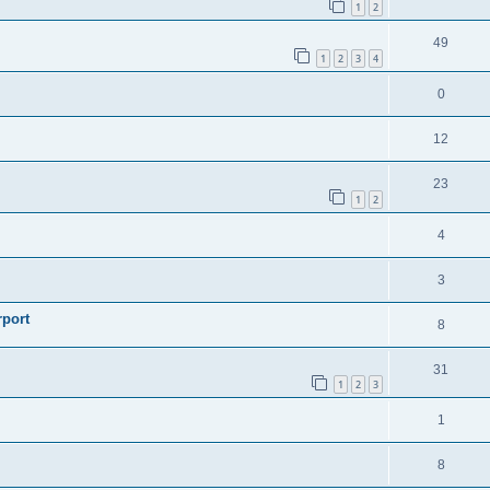
1
2
49
1
2
3
4
0
12
23
1
2
4
3
rport
8
31
1
2
3
1
8