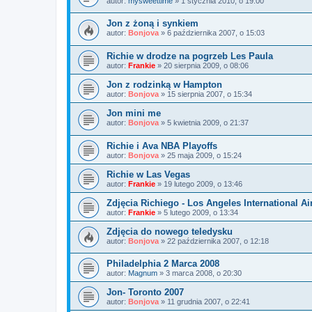
autor:
mysweettime
»
1 stycznia 2010, o 19:00
Jon z żoną i synkiem
autor:
Bonjova
»
6 października 2007, o 15:03
Richie w drodze na pogrzeb Les Paula
autor:
Frankie
»
20 sierpnia 2009, o 08:06
Jon z rodzinką w Hampton
autor:
Bonjova
»
15 sierpnia 2007, o 15:34
Jon mini me
autor:
Bonjova
»
5 kwietnia 2009, o 21:37
Richie i Ava NBA Playoffs
autor:
Bonjova
»
25 maja 2009, o 15:24
Richie w Las Vegas
autor:
Frankie
»
19 lutego 2009, o 13:46
Zdjęcia Richiego - Los Angeles International Ai
autor:
Frankie
»
5 lutego 2009, o 13:34
Zdjęcia do nowego teledysku
autor:
Bonjova
»
22 października 2007, o 12:18
Philadelphia 2 Marca 2008
autor:
Magnum
»
3 marca 2008, o 20:30
Jon- Toronto 2007
autor:
Bonjova
»
11 grudnia 2007, o 22:41