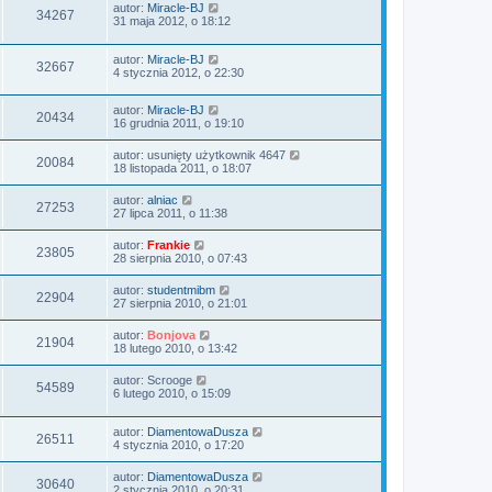
autor:
Miracle-BJ
34267
31 maja 2012, o 18:12
autor:
Miracle-BJ
32667
4 stycznia 2012, o 22:30
autor:
Miracle-BJ
20434
16 grudnia 2011, o 19:10
autor:
usunięty użytkownik 4647
20084
18 listopada 2011, o 18:07
autor:
alniac
27253
27 lipca 2011, o 11:38
autor:
Frankie
23805
28 sierpnia 2010, o 07:43
autor:
studentmibm
22904
27 sierpnia 2010, o 21:01
autor:
Bonjova
21904
18 lutego 2010, o 13:42
autor:
Scrooge
54589
6 lutego 2010, o 15:09
autor:
DiamentowaDusza
26511
4 stycznia 2010, o 17:20
autor:
DiamentowaDusza
30640
2 stycznia 2010, o 20:31