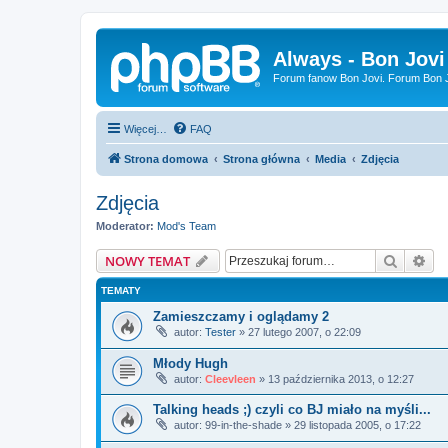
Always - Bon Jovi
Forum fanow Bon Jovi. Forum Bon Jo
Więcej…
FAQ
Strona domowa
Strona główna
Media
Zdjęcia
Zdjęcia
Moderator:
Mod's Team
Szukaj
Wy
NOWY TEMAT
TEMATY
Zamieszczamy i oglądamy 2
autor:
Tester
»
27 lutego 2007, o 22:09
Młody Hugh
autor:
Cleevleen
»
13 października 2013, o 12:27
Talking heads ;) czyli co BJ miało na myśli...
autor:
99-in-the-shade
»
29 listopada 2005, o 17:22