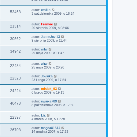
autor:
emilka
53458
3 października 2009, o 18:24
autor:
Frankie
21314
20 sierpnia 2009, o 08:06
autor:
JasonJovi13
30562
9 sierpnia 2009, o 11:44
autor:
witw
34942
29 maja 2009, o 11:47
autor:
witw
22484
25 maja 2009, o 20:20
autor:
Jovinka
22323
23 lutego 2009, o 17:54
autor:
misiek_93
24224
6 lutego 2009, o 19:13
autor:
ewaika789
46478
8 października 2008, o 17:50
autor:
Lilit
22397
4 marca 2008, o 12:28
autor:
magda01614
26708
14 grudnia 2007, o 17:23