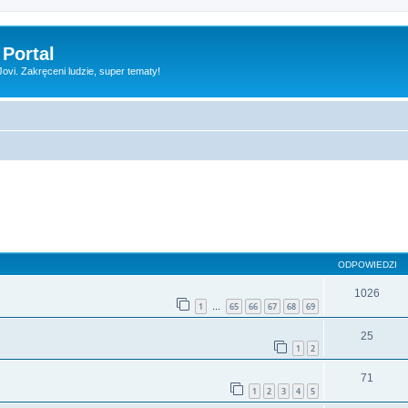
 Portal
vi. Zakręceni ludzie, super tematy!
szukiwanie zaawansowane
ODPOWIEDZI
1026
1
65
66
67
68
69
…
25
1
2
71
1
2
3
4
5