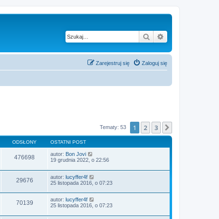
Szukaj
Wyszukiwanie z
Zarejestruj się
Zaloguj się
1
2
3
Następna
Tematy: 53
ODSŁONY
OSTATNI POST
autor:
Bon Jovi
476698
19 grudnia 2022, o 22:56
autor:
lucyffer4f
29676
25 listopada 2016, o 07:23
autor:
lucyffer4f
70139
25 listopada 2016, o 07:23