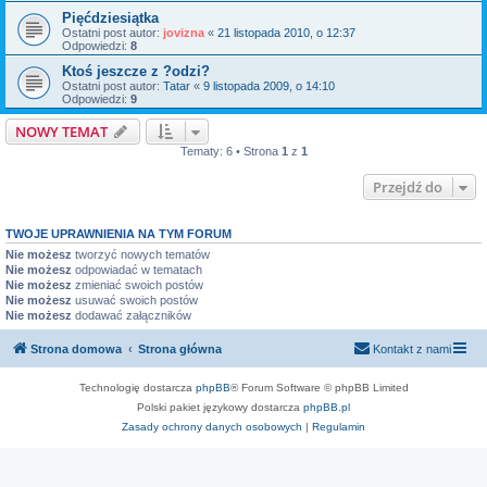
Pięćdziesiątka
Ostatni post autor:
jovizna
«
21 listopada 2010, o 12:37
Odpowiedzi:
8
Ktoś jeszcze z ?odzi?
Ostatni post autor:
Tatar
«
9 listopada 2009, o 14:10
Odpowiedzi:
9
NOWY TEMAT
Tematy: 6 • Strona
1
z
1
Przejdź do
TWOJE UPRAWNIENIA NA TYM FORUM
Nie możesz
tworzyć nowych tematów
Nie możesz
odpowiadać w tematach
Nie możesz
zmieniać swoich postów
Nie możesz
usuwać swoich postów
Nie możesz
dodawać załączników
Strona domowa
Strona główna
Kontakt z nami
Technologię dostarcza
phpBB
® Forum Software © phpBB Limited
Polski pakiet językowy dostarcza
phpBB.pl
Zasady ochrony danych osobowych
|
Regulamin