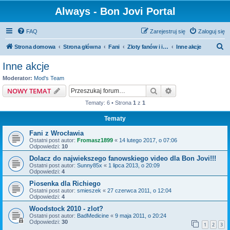
Always - Bon Jovi Portal
FAQ
Zarejestruj się
Zaloguj się
S
Strona domowa
Strona główna
Fani
Zloty fanów i inne akcje
Inne akcje
z
Inne akcje
u
Moderator:
Mod's Team
k
Szukaj
Wyszukiwanie z
NOWY TEMAT
a
Tematy: 6 • Strona
1
z
1
j
Tematy
Fani z Wrocławia
Ostatni post autor:
Fromasz1899
«
14 lutego 2017, o 07:06
Odpowiedzi:
10
Dolacz do najwiekszego fanowskiego video dla Bon Jovi!!!
Ostatni post autor:
Sunny85x
«
1 lipca 2013, o 20:09
Odpowiedzi:
4
Piosenka dla Richiego
Ostatni post autor:
smieszek
«
27 czerwca 2011, o 12:04
Odpowiedzi:
4
Woodstock 2010 - zlot?
Ostatni post autor:
BadMedicine
«
9 maja 2011, o 20:24
Odpowiedzi:
30
1
2
3