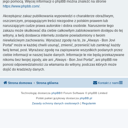
jego pomocą. Więcej informacji o phpBB można znaleźć na stronie
https://www.phpbb.com/
.
Akceptujesz zakaz publikowania wypowiedzi o charakterze obraźliwym,
oszczerczym, propagującym treści niezgodne z polskim prawem lub
naruszającym cudze prawa autorskie i dobra osobiste. Naruszenie tego
zakazu może skutkować dla ciebie całkowitym zablokowaniem dostępu do tej
witryny, a twój dostawca internetu zostanie powiadomiony o twoim
niewłaściwym zachowaniu. Wyrażasz zgodę na to, że „Always - Bon Jovi
Portal” może w każdej chwili usunąć, zmienić, przenieść lub zamknąć każdy
twój temat, post. Wyrażasz zgodę na zapisywanie wszystkich podanych przez
ciebie informacji w naszej bazie danych. Informacje te nie będą przekazywane
nikomu bez twojej zgody, ale ani „Always - Bon Jovi Portal”, ani phpBB nie
ponosi odpowiedzialności za włamania do witryny, podczas których może
dojść do kradzieży danych.
Strona domowa
Strona główna
Kontakt z nami
Technologię dostarcza
phpBB
® Forum Software © phpBB Limited
Polski pakiet językowy dostarcza
phpBB.pl
Zasady ochrony danych osobowych
|
Regulamin