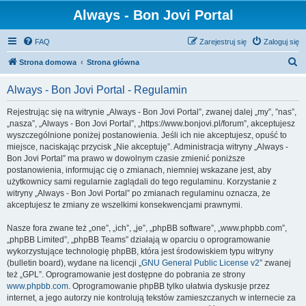
Always - Bon Jovi Portal
FAQ
Zarejestruj się
Zaloguj się
S
Strona domowa
Strona główna
z
Always - Bon Jovi Portal - Regulamin
u
k
Rejestrując się na witrynie „Always - Bon Jovi Portal”, zwanej dalej „my”, ”nas”,
„nasza”, „Always - Bon Jovi Portal”, „https://www.bonjovi.pl/forum”, akceptujesz
a
wyszczególnione poniżej postanowienia. Jeśli ich nie akceptujesz, opuść to
j
miejsce, naciskając przycisk „Nie akceptuję”. Administracja witryny „Always -
Bon Jovi Portal” ma prawo w dowolnym czasie zmienić poniższe
postanowienia, informując cię o zmianach, niemniej wskazane jest, aby
użytkownicy sami regularnie zaglądali do tego regulaminu. Korzystanie z
witryny „Always - Bon Jovi Portal” po zmianach regulaminu oznacza, że
akceptujesz te zmiany ze wszelkimi konsekwencjami prawnymi.
Nasze fora zwane też „one”, „ich”, „je”, „phpBB software”, „www.phpbb.com”,
„phpBB Limited”, „phpBB Teams” działają w oparciu o oprogramowanie
wykorzystujące technologię phpBB, która jest środowiskiem typu witryny
(bulletin board), wydane na licencji „
GNU General Public License v2
” zwanej
też „GPL”. Oprogramowanie jest dostępne do pobrania ze strony
www.phpbb.com
. Oprogramowanie phpBB tylko ułatwia dyskusje przez
internet, a jego autorzy nie kontrolują tekstów zamieszczanych w internecie za