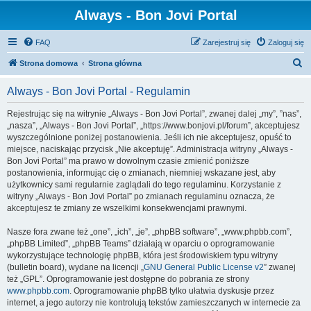
Always - Bon Jovi Portal
FAQ
Zarejestruj się
Zaloguj się
S
Strona domowa
Strona główna
z
Always - Bon Jovi Portal - Regulamin
u
k
Rejestrując się na witrynie „Always - Bon Jovi Portal”, zwanej dalej „my”, ”nas”,
„nasza”, „Always - Bon Jovi Portal”, „https://www.bonjovi.pl/forum”, akceptujesz
a
wyszczególnione poniżej postanowienia. Jeśli ich nie akceptujesz, opuść to
j
miejsce, naciskając przycisk „Nie akceptuję”. Administracja witryny „Always -
Bon Jovi Portal” ma prawo w dowolnym czasie zmienić poniższe
postanowienia, informując cię o zmianach, niemniej wskazane jest, aby
użytkownicy sami regularnie zaglądali do tego regulaminu. Korzystanie z
witryny „Always - Bon Jovi Portal” po zmianach regulaminu oznacza, że
akceptujesz te zmiany ze wszelkimi konsekwencjami prawnymi.
Nasze fora zwane też „one”, „ich”, „je”, „phpBB software”, „www.phpbb.com”,
„phpBB Limited”, „phpBB Teams” działają w oparciu o oprogramowanie
wykorzystujące technologię phpBB, która jest środowiskiem typu witryny
(bulletin board), wydane na licencji „
GNU General Public License v2
” zwanej
też „GPL”. Oprogramowanie jest dostępne do pobrania ze strony
www.phpbb.com
. Oprogramowanie phpBB tylko ułatwia dyskusje przez
internet, a jego autorzy nie kontrolują tekstów zamieszczanych w internecie za