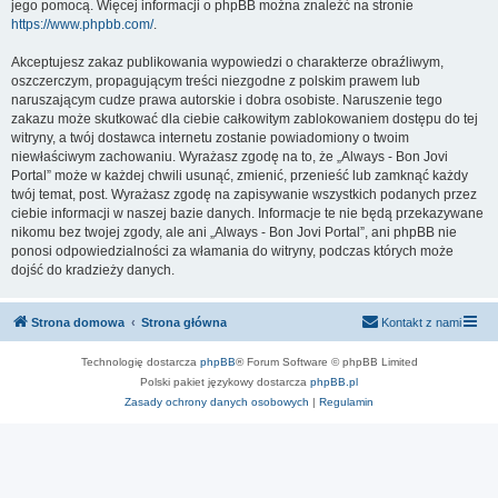
jego pomocą. Więcej informacji o phpBB można znaleźć na stronie
https://www.phpbb.com/
.
Akceptujesz zakaz publikowania wypowiedzi o charakterze obraźliwym,
oszczerczym, propagującym treści niezgodne z polskim prawem lub
naruszającym cudze prawa autorskie i dobra osobiste. Naruszenie tego
zakazu może skutkować dla ciebie całkowitym zablokowaniem dostępu do tej
witryny, a twój dostawca internetu zostanie powiadomiony o twoim
niewłaściwym zachowaniu. Wyrażasz zgodę na to, że „Always - Bon Jovi
Portal” może w każdej chwili usunąć, zmienić, przenieść lub zamknąć każdy
twój temat, post. Wyrażasz zgodę na zapisywanie wszystkich podanych przez
ciebie informacji w naszej bazie danych. Informacje te nie będą przekazywane
nikomu bez twojej zgody, ale ani „Always - Bon Jovi Portal”, ani phpBB nie
ponosi odpowiedzialności za włamania do witryny, podczas których może
dojść do kradzieży danych.
Strona domowa
Strona główna
Kontakt z nami
Technologię dostarcza
phpBB
® Forum Software © phpBB Limited
Polski pakiet językowy dostarcza
phpBB.pl
Zasady ochrony danych osobowych
|
Regulamin