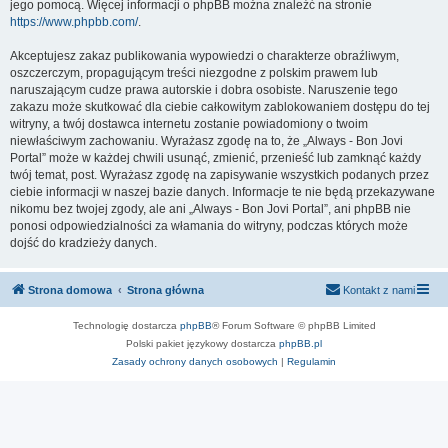
jego pomocą. Więcej informacji o phpBB można znaleźć na stronie
https://www.phpbb.com/
.
Akceptujesz zakaz publikowania wypowiedzi o charakterze obraźliwym,
oszczerczym, propagującym treści niezgodne z polskim prawem lub
naruszającym cudze prawa autorskie i dobra osobiste. Naruszenie tego
zakazu może skutkować dla ciebie całkowitym zablokowaniem dostępu do tej
witryny, a twój dostawca internetu zostanie powiadomiony o twoim
niewłaściwym zachowaniu. Wyrażasz zgodę na to, że „Always - Bon Jovi
Portal” może w każdej chwili usunąć, zmienić, przenieść lub zamknąć każdy
twój temat, post. Wyrażasz zgodę na zapisywanie wszystkich podanych przez
ciebie informacji w naszej bazie danych. Informacje te nie będą przekazywane
nikomu bez twojej zgody, ale ani „Always - Bon Jovi Portal”, ani phpBB nie
ponosi odpowiedzialności za włamania do witryny, podczas których może
dojść do kradzieży danych.
Strona domowa
Strona główna
Kontakt z nami
Technologię dostarcza
phpBB
® Forum Software © phpBB Limited
Polski pakiet językowy dostarcza
phpBB.pl
Zasady ochrony danych osobowych
|
Regulamin