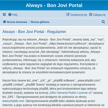
Always - Bon Jovi Portal
FAQ
Zarejestruj się
Zaloguj się
S
Strona domowa
Strona główna
z
Always - Bon Jovi Portal - Regulamin
u
k
Rejestrując się na witrynie „Always - Bon Jovi Portal”, zwanej dalej „my”, ”nas”,
„nasza”, „Always - Bon Jovi Portal”, „https://www.bonjovi.pl/forum”, akceptujesz
a
wyszczególnione poniżej postanowienia. Jeśli ich nie akceptujesz, opuść to
j
miejsce, naciskając przycisk „Nie akceptuję”. Administracja witryny „Always -
Bon Jovi Portal” ma prawo w dowolnym czasie zmienić poniższe
postanowienia, informując cię o zmianach, niemniej wskazane jest, aby
użytkownicy sami regularnie zaglądali do tego regulaminu. Korzystanie z
witryny „Always - Bon Jovi Portal” po zmianach regulaminu oznacza, że
akceptujesz te zmiany ze wszelkimi konsekwencjami prawnymi.
Nasze fora zwane też „one”, „ich”, „je”, „phpBB software”, „www.phpbb.com”,
„phpBB Limited”, „phpBB Teams” działają w oparciu o oprogramowanie
wykorzystujące technologię phpBB, która jest środowiskiem typu witryny
(bulletin board), wydane na licencji „
GNU General Public License v2
” zwanej
też „GPL”. Oprogramowanie jest dostępne do pobrania ze strony
www.phpbb.com
. Oprogramowanie phpBB tylko ułatwia dyskusje przez
internet, a jego autorzy nie kontrolują tekstów zamieszczanych w internecie za