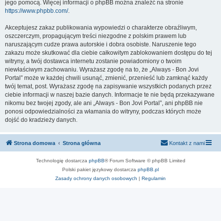
jego pomocą. Więcej informacji o phpBB można znaleźć na stronie
https://www.phpbb.com/
.
Akceptujesz zakaz publikowania wypowiedzi o charakterze obraźliwym,
oszczerczym, propagującym treści niezgodne z polskim prawem lub
naruszającym cudze prawa autorskie i dobra osobiste. Naruszenie tego
zakazu może skutkować dla ciebie całkowitym zablokowaniem dostępu do tej
witryny, a twój dostawca internetu zostanie powiadomiony o twoim
niewłaściwym zachowaniu. Wyrażasz zgodę na to, że „Always - Bon Jovi
Portal” może w każdej chwili usunąć, zmienić, przenieść lub zamknąć każdy
twój temat, post. Wyrażasz zgodę na zapisywanie wszystkich podanych przez
ciebie informacji w naszej bazie danych. Informacje te nie będą przekazywane
nikomu bez twojej zgody, ale ani „Always - Bon Jovi Portal”, ani phpBB nie
ponosi odpowiedzialności za włamania do witryny, podczas których może
dojść do kradzieży danych.
Strona domowa
Strona główna
Kontakt z nami
Technologię dostarcza
phpBB
® Forum Software © phpBB Limited
Polski pakiet językowy dostarcza
phpBB.pl
Zasady ochrony danych osobowych
|
Regulamin