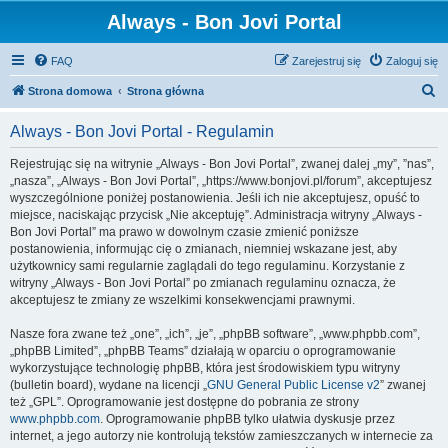
Always - Bon Jovi Portal
FAQ
Zarejestruj się
Zaloguj się
S
Strona domowa
Strona główna
z
Always - Bon Jovi Portal - Regulamin
u
k
Rejestrując się na witrynie „Always - Bon Jovi Portal”, zwanej dalej „my”, ”nas”,
„nasza”, „Always - Bon Jovi Portal”, „https://www.bonjovi.pl/forum”, akceptujesz
a
wyszczególnione poniżej postanowienia. Jeśli ich nie akceptujesz, opuść to
j
miejsce, naciskając przycisk „Nie akceptuję”. Administracja witryny „Always -
Bon Jovi Portal” ma prawo w dowolnym czasie zmienić poniższe
postanowienia, informując cię o zmianach, niemniej wskazane jest, aby
użytkownicy sami regularnie zaglądali do tego regulaminu. Korzystanie z
witryny „Always - Bon Jovi Portal” po zmianach regulaminu oznacza, że
akceptujesz te zmiany ze wszelkimi konsekwencjami prawnymi.
Nasze fora zwane też „one”, „ich”, „je”, „phpBB software”, „www.phpbb.com”,
„phpBB Limited”, „phpBB Teams” działają w oparciu o oprogramowanie
wykorzystujące technologię phpBB, która jest środowiskiem typu witryny
(bulletin board), wydane na licencji „
GNU General Public License v2
” zwanej
też „GPL”. Oprogramowanie jest dostępne do pobrania ze strony
www.phpbb.com
. Oprogramowanie phpBB tylko ułatwia dyskusje przez
internet, a jego autorzy nie kontrolują tekstów zamieszczanych w internecie za