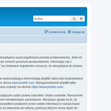
Szukaj
Wyszukiwanie z
Zarejestruj się
Zaloguj się
”, akceptujesz wyszczególnione poniżej postanowienia. Jeśli ich
asie zmienić poniższe postanowienia, informując cię o
al” po zmianach regulaminu oznacza, że akceptujesz te zmiany
ie wykorzystujące technologię phpBB, która jest środowiskiem
ze strony
www.phpbb.com
. Oprogramowanie phpBB tylko
ożna znaleźć na stronie
https://www.phpbb.com/
.
zającym cudze prawa autorskie i dobra osobiste. Naruszenie
twoim niewłaściwym zachowaniu. Wyrażasz zgodę na to, że
wszystkich podanych przez ciebie informacji w naszej bazie
ci za włamania do witryny, podczas których może dojść do