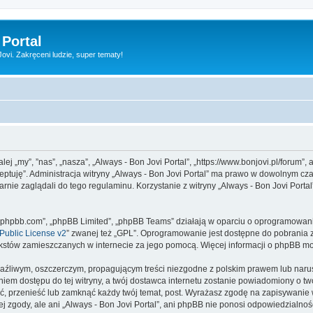
 Portal
vi. Zakręceni ludzie, super tematy!
alej „my”, ”nas”, „nasza”, „Always - Bon Jovi Portal”, „https://www.bonjovi.pl/forum
ceptuję”. Administracja witryny „Always - Bon Jovi Portal” ma prawo w dowolnym cz
rnie zaglądali do tego regulaminu. Korzystanie z witryny „Always - Bon Jovi Port
www.phpbb.com”, „phpBB Limited”, „phpBB Teams” działają w oparciu o oprogramowan
ublic License v2
” zwanej też „GPL”. Oprogramowanie jest dostępne do pobrania 
ą tekstów zamieszczanych w internecie za jego pomocą. Więcej informacji o phpBB m
aźliwym, oszczerczym, propagującym treści niezgodne z polskim prawem lub narus
iem dostępu do tej witryny, a twój dostawca internetu zostanie powiadomiony o 
ić, przenieść lub zamknąć każdy twój temat, post. Wyrażasz zgodę na zapisywanie 
 zgody, ale ani „Always - Bon Jovi Portal”, ani phpBB nie ponosi odpowiedzialnoś