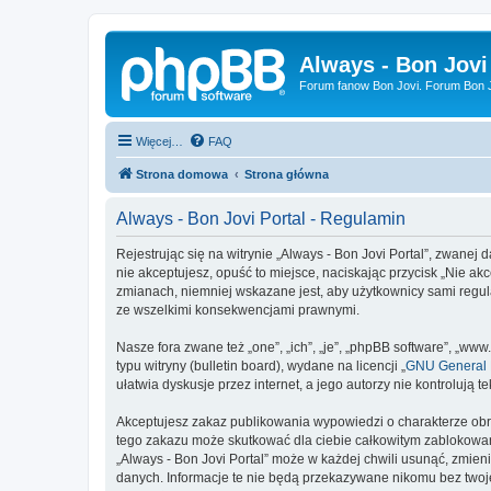
Always - Bon Jovi
Forum fanow Bon Jovi. Forum Bon Jo
Więcej…
FAQ
Strona domowa
Strona główna
Always - Bon Jovi Portal - Regulamin
Rejestrując się na witrynie „Always - Bon Jovi Portal”, zwanej d
nie akceptujesz, opuść to miejsce, naciskając przycisk „Nie ak
zmianach, niemniej wskazane jest, aby użytkownicy sami regula
ze wszelkimi konsekwencjami prawnymi.
Nasze fora zwane też „one”, „ich”, „je”, „phpBB software”, „
typu witryny (bulletin board), wydane na licencji „
GNU General P
ułatwia dyskusje przez internet, a jego autorzy nie kontroluj
Akceptujesz zakaz publikowania wypowiedzi o charakterze obr
tego zakazu może skutkować dla ciebie całkowitym zablokowan
„Always - Bon Jovi Portal” może w każdej chwili usunąć, zmien
danych. Informacje te nie będą przekazywane nikomu bez twojej