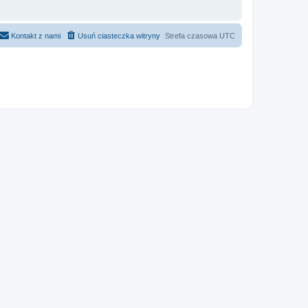
Kontakt z nami
Usuń ciasteczka witryny
Strefa czasowa
UTC