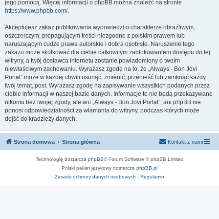
jego pomocą. Więcej informacji o phpBB można znaleźć na stronie
https://www.phpbb.com/
.
Akceptujesz zakaz publikowania wypowiedzi o charakterze obraźliwym,
oszczerczym, propagującym treści niezgodne z polskim prawem lub
naruszającym cudze prawa autorskie i dobra osobiste. Naruszenie tego
zakazu może skutkować dla ciebie całkowitym zablokowaniem dostępu do tej
witryny, a twój dostawca internetu zostanie powiadomiony o twoim
niewłaściwym zachowaniu. Wyrażasz zgodę na to, że „Always - Bon Jovi
Portal” może w każdej chwili usunąć, zmienić, przenieść lub zamknąć każdy
twój temat, post. Wyrażasz zgodę na zapisywanie wszystkich podanych przez
ciebie informacji w naszej bazie danych. Informacje te nie będą przekazywane
nikomu bez twojej zgody, ale ani „Always - Bon Jovi Portal”, ani phpBB nie
ponosi odpowiedzialności za włamania do witryny, podczas których może
dojść do kradzieży danych.
Strona domowa
Strona główna
Kontakt z nami
Technologię dostarcza
phpBB
® Forum Software © phpBB Limited
Polski pakiet językowy dostarcza
phpBB.pl
Zasady ochrony danych osobowych
|
Regulamin