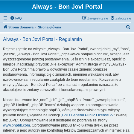
Always - Bon Jovi Portal
FAQ
Zarejestruj się
Zaloguj się
S
Strona domowa
Strona główna
z
Always - Bon Jovi Portal - Regulamin
u
k
Rejestrując się na witrynie „Always - Bon Jovi Portal”, zwanej dalej „my”, ”nas”,
„nasza”, „Always - Bon Jovi Portal”, „https://www.bonjovi.pl/forum”, akceptujesz
a
wyszczególnione poniżej postanowienia. Jeśli ich nie akceptujesz, opuść to
j
miejsce, naciskając przycisk „Nie akceptuję”. Administracja witryny „Always -
Bon Jovi Portal” ma prawo w dowolnym czasie zmienić poniższe
postanowienia, informując cię o zmianach, niemniej wskazane jest, aby
użytkownicy sami regularnie zaglądali do tego regulaminu. Korzystanie z
witryny „Always - Bon Jovi Portal” po zmianach regulaminu oznacza, że
akceptujesz te zmiany ze wszelkimi konsekwencjami prawnymi.
Nasze fora zwane też „one”, „ich”, „je”, „phpBB software”, „www.phpbb.com”,
„phpBB Limited”, „phpBB Teams” działają w oparciu o oprogramowanie
wykorzystujące technologię phpBB, która jest środowiskiem typu witryny
(bulletin board), wydane na licencji „
GNU General Public License v2
” zwanej
też „GPL”. Oprogramowanie jest dostępne do pobrania ze strony
www.phpbb.com
. Oprogramowanie phpBB tylko ułatwia dyskusje przez
internet, a jego autorzy nie kontrolują tekstów zamieszczanych w internecie za