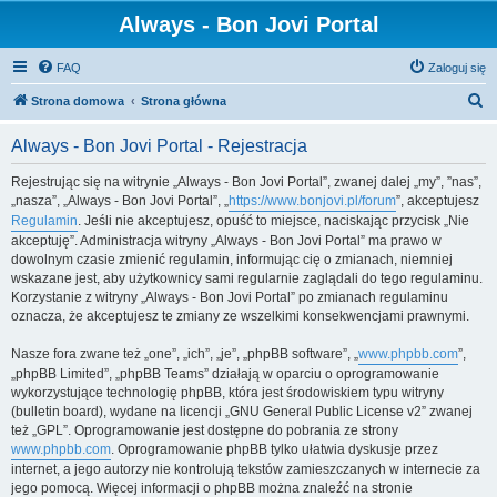
Always - Bon Jovi Portal
FAQ
Zaloguj się
S
Strona domowa
Strona główna
z
Always - Bon Jovi Portal - Rejestracja
u
k
Rejestrując się na witrynie „Always - Bon Jovi Portal”, zwanej dalej „my”, ”nas”,
„nasza”, „Always - Bon Jovi Portal”, „
https://www.bonjovi.pl/forum
”, akceptujesz
a
Regulamin
. Jeśli nie akceptujesz, opuść to miejsce, naciskając przycisk „Nie
j
akceptuję”. Administracja witryny „Always - Bon Jovi Portal” ma prawo w
dowolnym czasie zmienić regulamin, informując cię o zmianach, niemniej
wskazane jest, aby użytkownicy sami regularnie zaglądali do tego regulaminu.
Korzystanie z witryny „Always - Bon Jovi Portal” po zmianach regulaminu
oznacza, że akceptujesz te zmiany ze wszelkimi konsekwencjami prawnymi.
Nasze fora zwane też „one”, „ich”, „je”, „phpBB software”, „
www.phpbb.com
”,
„phpBB Limited”, „phpBB Teams” działają w oparciu o oprogramowanie
wykorzystujące technologię phpBB, która jest środowiskiem typu witryny
(bulletin board), wydane na licencji „GNU General Public License v2” zwanej
też „GPL”. Oprogramowanie jest dostępne do pobrania ze strony
www.phpbb.com
. Oprogramowanie phpBB tylko ułatwia dyskusje przez
internet, a jego autorzy nie kontrolują tekstów zamieszczanych w internecie za
jego pomocą. Więcej informacji o phpBB można znaleźć na stronie