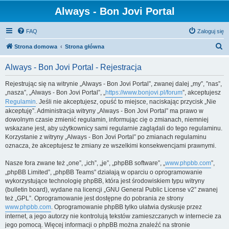
Always - Bon Jovi Portal
FAQ
Zaloguj się
S
Strona domowa
Strona główna
z
Always - Bon Jovi Portal - Rejestracja
u
k
Rejestrując się na witrynie „Always - Bon Jovi Portal”, zwanej dalej „my”, ”nas”,
„nasza”, „Always - Bon Jovi Portal”, „
https://www.bonjovi.pl/forum
”, akceptujesz
a
Regulamin
. Jeśli nie akceptujesz, opuść to miejsce, naciskając przycisk „Nie
j
akceptuję”. Administracja witryny „Always - Bon Jovi Portal” ma prawo w
dowolnym czasie zmienić regulamin, informując cię o zmianach, niemniej
wskazane jest, aby użytkownicy sami regularnie zaglądali do tego regulaminu.
Korzystanie z witryny „Always - Bon Jovi Portal” po zmianach regulaminu
oznacza, że akceptujesz te zmiany ze wszelkimi konsekwencjami prawnymi.
Nasze fora zwane też „one”, „ich”, „je”, „phpBB software”, „
www.phpbb.com
”,
„phpBB Limited”, „phpBB Teams” działają w oparciu o oprogramowanie
wykorzystujące technologię phpBB, która jest środowiskiem typu witryny
(bulletin board), wydane na licencji „GNU General Public License v2” zwanej
też „GPL”. Oprogramowanie jest dostępne do pobrania ze strony
www.phpbb.com
. Oprogramowanie phpBB tylko ułatwia dyskusje przez
internet, a jego autorzy nie kontrolują tekstów zamieszczanych w internecie za
jego pomocą. Więcej informacji o phpBB można znaleźć na stronie