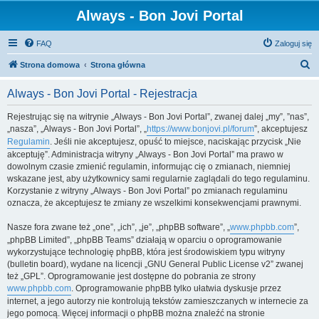
Always - Bon Jovi Portal
FAQ
Zaloguj się
S
Strona domowa
Strona główna
z
Always - Bon Jovi Portal - Rejestracja
u
k
Rejestrując się na witrynie „Always - Bon Jovi Portal”, zwanej dalej „my”, ”nas”,
„nasza”, „Always - Bon Jovi Portal”, „
https://www.bonjovi.pl/forum
”, akceptujesz
a
Regulamin
. Jeśli nie akceptujesz, opuść to miejsce, naciskając przycisk „Nie
j
akceptuję”. Administracja witryny „Always - Bon Jovi Portal” ma prawo w
dowolnym czasie zmienić regulamin, informując cię o zmianach, niemniej
wskazane jest, aby użytkownicy sami regularnie zaglądali do tego regulaminu.
Korzystanie z witryny „Always - Bon Jovi Portal” po zmianach regulaminu
oznacza, że akceptujesz te zmiany ze wszelkimi konsekwencjami prawnymi.
Nasze fora zwane też „one”, „ich”, „je”, „phpBB software”, „
www.phpbb.com
”,
„phpBB Limited”, „phpBB Teams” działają w oparciu o oprogramowanie
wykorzystujące technologię phpBB, która jest środowiskiem typu witryny
(bulletin board), wydane na licencji „GNU General Public License v2” zwanej
też „GPL”. Oprogramowanie jest dostępne do pobrania ze strony
www.phpbb.com
. Oprogramowanie phpBB tylko ułatwia dyskusje przez
internet, a jego autorzy nie kontrolują tekstów zamieszczanych w internecie za
jego pomocą. Więcej informacji o phpBB można znaleźć na stronie