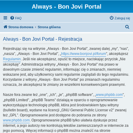
Always - Bon Jovi Portal
FAQ
Zaloguj się
S
Strona domowa
Strona główna
z
Always - Bon Jovi Portal - Rejestracja
u
k
Rejestrując się na witrynie „Always - Bon Jovi Portal”, zwanej dalej „my”, ”nas”,
„nasza”, „Always - Bon Jovi Portal”, „
https://www.bonjovi.pl/forum
”, akceptujesz
a
Regulamin
. Jeśli nie akceptujesz, opuść to miejsce, naciskając przycisk „Nie
j
akceptuję”. Administracja witryny „Always - Bon Jovi Portal” ma prawo w
dowolnym czasie zmienić regulamin, informując cię o zmianach, niemniej
wskazane jest, aby użytkownicy sami regularnie zaglądali do tego regulaminu.
Korzystanie z witryny „Always - Bon Jovi Portal” po zmianach regulaminu
oznacza, że akceptujesz te zmiany ze wszelkimi konsekwencjami prawnymi.
Nasze fora zwane też „one”, „ich”, „je”, „phpBB software”, „
www.phpbb.com
”,
„phpBB Limited”, „phpBB Teams” działają w oparciu o oprogramowanie
wykorzystujące technologię phpBB, która jest środowiskiem typu witryny
(bulletin board), wydane na licencji „GNU General Public License v2” zwanej
też „GPL”. Oprogramowanie jest dostępne do pobrania ze strony
www.phpbb.com
. Oprogramowanie phpBB tylko ułatwia dyskusje przez
internet, a jego autorzy nie kontrolują tekstów zamieszczanych w internecie za
jego pomocą. Więcej informacji o phpBB można znaleźć na stronie