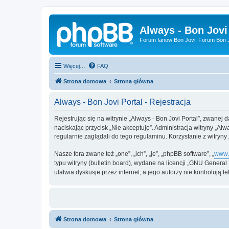
Always - Bon Jovi
Forum fanow Bon Jovi. Forum Bon Jo
Więcej…
FAQ
Strona domowa
Strona główna
Always - Bon Jovi Portal - Rejestracja
Rejestrując się na witrynie „Always - Bon Jovi Portal”, zwanej da
naciskając przycisk „Nie akceptuję”. Administracja witryny „A
regularnie zaglądali do tego regulaminu. Korzystanie z witry
Nasze fora zwane też „one”, „ich”, „je”, „phpBB software”, „
www.
typu witryny (bulletin board), wydane na licencji „GNU Genera
ułatwia dyskusje przez internet, a jego autorzy nie kontroluj
Strona domowa
Strona główna