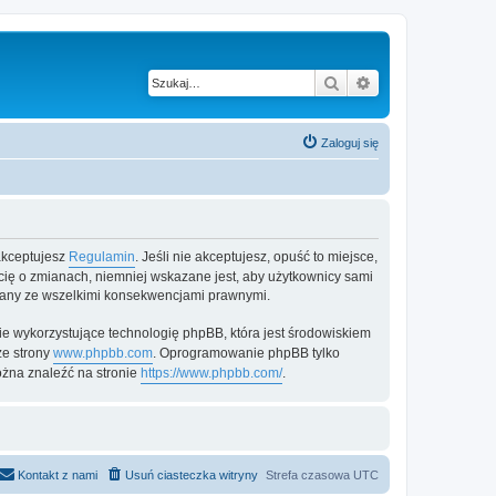
Szukaj
Wyszukiwanie z
Zaloguj się
 akceptujesz
Regulamin
. Jeśli nie akceptujesz, opuść to miejsce,
 cię o zmianach, niemniej wskazane jest, aby użytkownicy sami
zmiany ze wszelkimi konsekwencjami prawnymi.
e wykorzystujące technologię phpBB, która jest środowiskiem
ze strony
www.phpbb.com
. Oprogramowanie phpBB tylko
ożna znaleźć na stronie
https://www.phpbb.com/
.
Kontakt z nami
Usuń ciasteczka witryny
Strefa czasowa
UTC