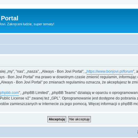
 Portal
vi. Zakręceni ludzie, super tematy!
lej „my”, ”nas”, „nasza”, „Always - Bon Jovi Portal”, „
https://www.bonjovi.pl/forum
”,
lways - Bon Jovi Portal” ma prawo w dowolnym czasie zmienić regulamin, informując
ny „Always - Bon Jovi Portal” po zmianach regulaminu oznacza, że akceptujesz te 
phpbb.com
”, „phpBB Limited”, „phpBB Teams” działają w oparciu o oprogramowani
l Public License v2” zwanej też „GPL”. Oprogramowanie jest dostępne do pobrania 
ą tekstów zamieszczanych w internecie za jego pomocą. Więcej informacji o phpBB m