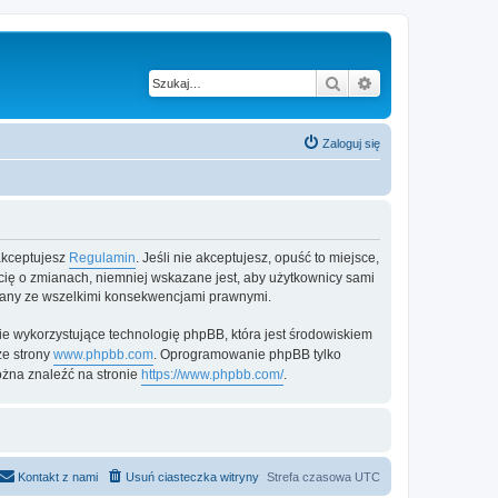
Szukaj
Wyszukiwanie z
Zaloguj się
 akceptujesz
Regulamin
. Jeśli nie akceptujesz, opuść to miejsce,
 cię o zmianach, niemniej wskazane jest, aby użytkownicy sami
zmiany ze wszelkimi konsekwencjami prawnymi.
e wykorzystujące technologię phpBB, która jest środowiskiem
ze strony
www.phpbb.com
. Oprogramowanie phpBB tylko
ożna znaleźć na stronie
https://www.phpbb.com/
.
Kontakt z nami
Usuń ciasteczka witryny
Strefa czasowa
UTC