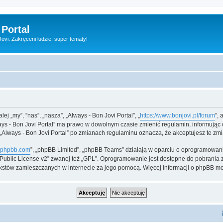
 Portal
vi. Zakręceni ludzie, super tematy!
lej „my”, ”nas”, „nasza”, „Always - Bon Jovi Portal”, „
https://www.bonjovi.pl/forum
”,
lways - Bon Jovi Portal” ma prawo w dowolnym czasie zmienić regulamin, informując
ny „Always - Bon Jovi Portal” po zmianach regulaminu oznacza, że akceptujesz te 
phpbb.com
”, „phpBB Limited”, „phpBB Teams” działają w oparciu o oprogramowani
l Public License v2” zwanej też „GPL”. Oprogramowanie jest dostępne do pobrania 
ą tekstów zamieszczanych w internecie za jego pomocą. Więcej informacji o phpBB m