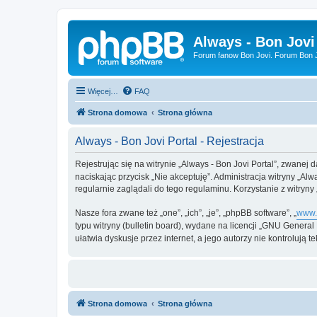
Always - Bon Jovi
Forum fanow Bon Jovi. Forum Bon Jo
Więcej…
FAQ
Strona domowa
Strona główna
Always - Bon Jovi Portal - Rejestracja
Rejestrując się na witrynie „Always - Bon Jovi Portal”, zwanej da
naciskając przycisk „Nie akceptuję”. Administracja witryny „A
regularnie zaglądali do tego regulaminu. Korzystanie z witry
Nasze fora zwane też „one”, „ich”, „je”, „phpBB software”, „
www.
typu witryny (bulletin board), wydane na licencji „GNU Genera
ułatwia dyskusje przez internet, a jego autorzy nie kontroluj
Strona domowa
Strona główna