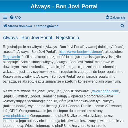
Always - Bon Jovi Portal
FAQ
Zaloguj się
S
Strona domowa
Strona główna
z
Always - Bon Jovi Portal - Rejestracja
u
k
Rejestrując się na witrynie „Always - Bon Jovi Portal”, zwanej dalej „my”, ”nas”,
„nasza”, „Always - Bon Jovi Portal”, „
https://www.bonjovi.pl/forum
”, akceptujesz
a
Regulamin
. Jeśli nie akceptujesz, opuść to miejsce, naciskając przycisk „Nie
j
akceptuję”. Administracja witryny „Always - Bon Jovi Portal” ma prawo w
dowolnym czasie zmienić regulamin, informując cię o zmianach, niemniej
wskazane jest, aby użytkownicy sami regularnie zaglądali do tego regulaminu.
Korzystanie z witryny „Always - Bon Jovi Portal” po zmianach regulaminu
oznacza, że akceptujesz te zmiany ze wszelkimi konsekwencjami prawnymi.
Nasze fora zwane też „one”, „ich”, „je”, „phpBB software”, „
www.phpbb.com
”,
„phpBB Limited”, „phpBB Teams” działają w oparciu o oprogramowanie
wykorzystujące technologię phpBB, która jest środowiskiem typu witryny
(bulletin board), wydane na licencji „GNU General Public License v2” zwanej
też „GPL”. Oprogramowanie jest dostępne do pobrania ze strony
www.phpbb.com
. Oprogramowanie phpBB tylko ułatwia dyskusje przez
internet, a jego autorzy nie kontrolują tekstów zamieszczanych w internecie za
jego pomocą. Więcej informacji o phpBB można znaleźć na stronie