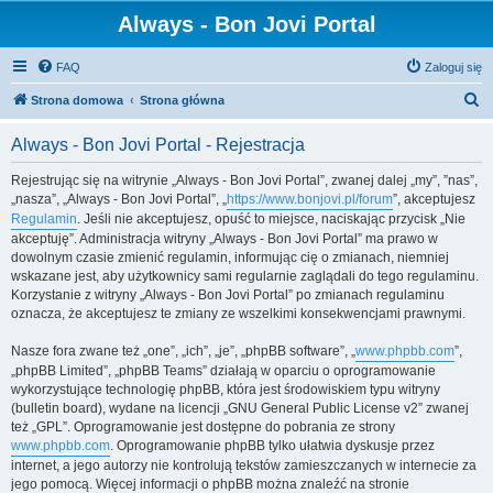
Always - Bon Jovi Portal
FAQ
Zaloguj się
S
Strona domowa
Strona główna
z
Always - Bon Jovi Portal - Rejestracja
u
k
Rejestrując się na witrynie „Always - Bon Jovi Portal”, zwanej dalej „my”, ”nas”,
„nasza”, „Always - Bon Jovi Portal”, „
https://www.bonjovi.pl/forum
”, akceptujesz
a
Regulamin
. Jeśli nie akceptujesz, opuść to miejsce, naciskając przycisk „Nie
j
akceptuję”. Administracja witryny „Always - Bon Jovi Portal” ma prawo w
dowolnym czasie zmienić regulamin, informując cię o zmianach, niemniej
wskazane jest, aby użytkownicy sami regularnie zaglądali do tego regulaminu.
Korzystanie z witryny „Always - Bon Jovi Portal” po zmianach regulaminu
oznacza, że akceptujesz te zmiany ze wszelkimi konsekwencjami prawnymi.
Nasze fora zwane też „one”, „ich”, „je”, „phpBB software”, „
www.phpbb.com
”,
„phpBB Limited”, „phpBB Teams” działają w oparciu o oprogramowanie
wykorzystujące technologię phpBB, która jest środowiskiem typu witryny
(bulletin board), wydane na licencji „GNU General Public License v2” zwanej
też „GPL”. Oprogramowanie jest dostępne do pobrania ze strony
www.phpbb.com
. Oprogramowanie phpBB tylko ułatwia dyskusje przez
internet, a jego autorzy nie kontrolują tekstów zamieszczanych w internecie za
jego pomocą. Więcej informacji o phpBB można znaleźć na stronie