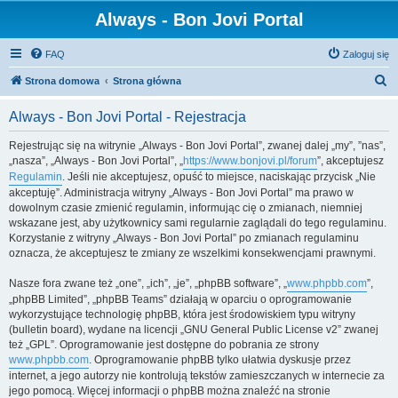
Always - Bon Jovi Portal
FAQ
Zaloguj się
S
Strona domowa
Strona główna
z
Always - Bon Jovi Portal - Rejestracja
u
k
Rejestrując się na witrynie „Always - Bon Jovi Portal”, zwanej dalej „my”, ”nas”,
„nasza”, „Always - Bon Jovi Portal”, „
https://www.bonjovi.pl/forum
”, akceptujesz
a
Regulamin
. Jeśli nie akceptujesz, opuść to miejsce, naciskając przycisk „Nie
j
akceptuję”. Administracja witryny „Always - Bon Jovi Portal” ma prawo w
dowolnym czasie zmienić regulamin, informując cię o zmianach, niemniej
wskazane jest, aby użytkownicy sami regularnie zaglądali do tego regulaminu.
Korzystanie z witryny „Always - Bon Jovi Portal” po zmianach regulaminu
oznacza, że akceptujesz te zmiany ze wszelkimi konsekwencjami prawnymi.
Nasze fora zwane też „one”, „ich”, „je”, „phpBB software”, „
www.phpbb.com
”,
„phpBB Limited”, „phpBB Teams” działają w oparciu o oprogramowanie
wykorzystujące technologię phpBB, która jest środowiskiem typu witryny
(bulletin board), wydane na licencji „GNU General Public License v2” zwanej
też „GPL”. Oprogramowanie jest dostępne do pobrania ze strony
www.phpbb.com
. Oprogramowanie phpBB tylko ułatwia dyskusje przez
internet, a jego autorzy nie kontrolują tekstów zamieszczanych w internecie za
jego pomocą. Więcej informacji o phpBB można znaleźć na stronie