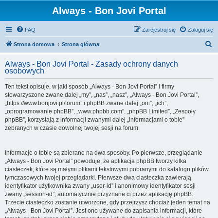
Always - Bon Jovi Portal
FAQ
Zarejestruj się
Zaloguj się
S
Strona domowa
Strona główna
z
Always - Bon Jovi Portal - Zasady ochrony danych
u
osobowych
k
Ten tekst opisuje, w jaki sposób „Always - Bon Jovi Portal” i firmy
a
stowarzyszone zwane dalej „my”, „nas”, „nasz”, „Always - Bon Jovi Portal”,
j
„https://www.bonjovi.pl/forum” i phpBB zwane dalej „oni”, „ich”,
„oprogramowanie phpBB”, „www.phpbb.com”, „phpBB Limited”, „Zespoły
phpBB”, korzystają z informacji zwanymi dalej „informacjami o tobie”
zebranych w czasie dowolnej twojej sesji na forum.
Informacje o tobie są zbierane na dwa sposoby. Po pierwsze, przeglądanie
„Always - Bon Jovi Portal” powoduje, że aplikacja phpBB tworzy kilka
ciasteczek, które są małymi plikami tekstowymi pobranymi do katalogu plików
tymczasowych twojej przeglądarki. Pierwsze dwa ciasteczka zawierają
identyfikator użytkownika zwany „user-id” i anonimowy identyfikator sesji
zwany „session-id”, automatycznie przyznane ci przez aplikację phpBB.
Trzecie ciasteczko zostanie utworzone, gdy przejrzysz chociaż jeden temat na
„Always - Bon Jovi Portal”. Jest ono używane do zapisania informacji, które