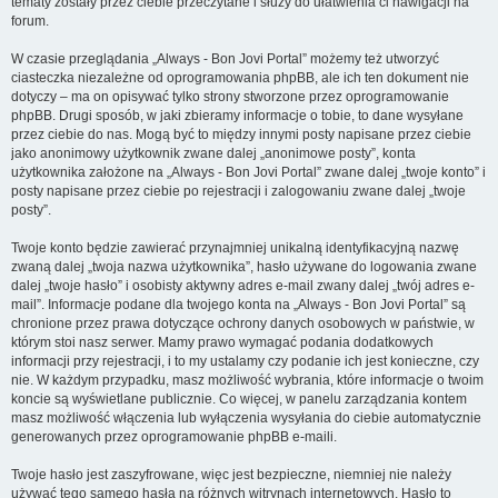
tematy zostały przez ciebie przeczytane i służy do ułatwienia ci nawigacji na
forum.
W czasie przeglądania „Always - Bon Jovi Portal” możemy też utworzyć
ciasteczka niezależne od oprogramowania phpBB, ale ich ten dokument nie
dotyczy – ma on opisywać tylko strony stworzone przez oprogramowanie
phpBB. Drugi sposób, w jaki zbieramy informacje o tobie, to dane wysyłane
przez ciebie do nas. Mogą być to między innymi posty napisane przez ciebie
jako anonimowy użytkownik zwane dalej „anonimowe posty”, konta
użytkownika założone na „Always - Bon Jovi Portal” zwane dalej „twoje konto” i
posty napisane przez ciebie po rejestracji i zalogowaniu zwane dalej „twoje
posty”.
Twoje konto będzie zawierać przynajmniej unikalną identyfikacyjną nazwę
zwaną dalej „twoja nazwa użytkownika”, hasło używane do logowania zwane
dalej „twoje hasło” i osobisty aktywny adres e-mail zwany dalej „twój adres e-
mail”. Informacje podane dla twojego konta na „Always - Bon Jovi Portal” są
chronione przez prawa dotyczące ochrony danych osobowych w państwie, w
którym stoi nasz serwer. Mamy prawo wymagać podania dodatkowych
informacji przy rejestracji, i to my ustalamy czy podanie ich jest konieczne, czy
nie. W każdym przypadku, masz możliwość wybrania, które informacje o twoim
koncie są wyświetlane publicznie. Co więcej, w panelu zarządzania kontem
masz możliwość włączenia lub wyłączenia wysyłania do ciebie automatycznie
generowanych przez oprogramowanie phpBB e-maili.
Twoje hasło jest zaszyfrowane, więc jest bezpieczne, niemniej nie należy
używać tego samego hasła na różnych witrynach internetowych. Hasło to