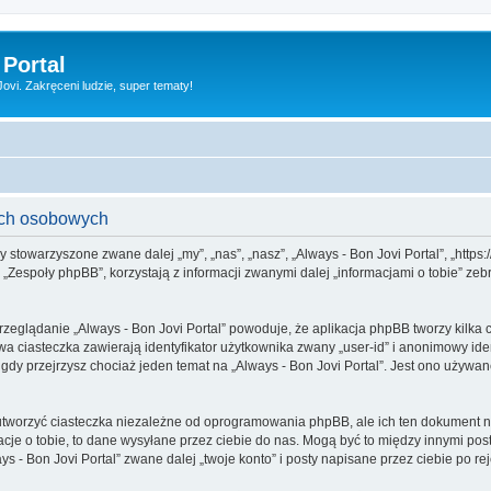
 Portal
vi. Zakręceni ludzie, super tematy!
nych osobowych
my stowarzyszone zwane dalej „my”, „nas”, „nasz”, „Always - Bon Jovi Portal”, „https:
espoły phpBB”, korzystają z informacji zwanymi dalej „informacjami o tobie” zebr
rzeglądanie „Always - Bon Jovi Portal” powoduje, że aplikacja phpBB tworzy kilka 
a ciasteczka zawierają identyfikator użytkownika zwany „user-id” i anonimowy iden
gdy przejrzysz chociaż jeden temat na „Always - Bon Jovi Portal”. Jest ono używane
utworzyć ciasteczka niezależne od oprogramowania phpBB, ale ich ten dokument ni
cje o tobie, to dane wysyłane przez ciebie do nas. Mogą być to między innymi po
 - Bon Jovi Portal” zwane dalej „twoje konto” i posty napisane przez ciebie po reje