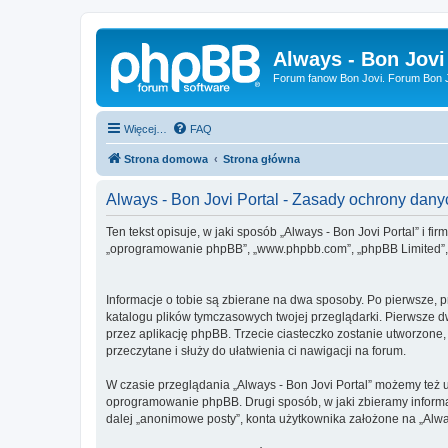
Always - Bon Jovi
Forum fanow Bon Jovi. Forum Bon Jo
Więcej…
FAQ
Strona domowa
Strona główna
Always - Bon Jovi Portal - Zasady ochrony da
Ten tekst opisuje, w jaki sposób „Always - Bon Jovi Portal” i fir
„oprogramowanie phpBB”, „www.phpbb.com”, „phpBB Limited”, „Z
Informacje o tobie są zbierane na dwa sposoby. Po pierwsze, p
katalogu plików tymczasowych twojej przeglądarki. Pierwsze dw
przez aplikację phpBB. Trzecie ciasteczko zostanie utworzone, 
przeczytane i służy do ułatwienia ci nawigacji na forum.
W czasie przeglądania „Always - Bon Jovi Portal” możemy też 
oprogramowanie phpBB. Drugi sposób, w jaki zbieramy informa
dalej „anonimowe posty”, konta użytkownika założone na „Always