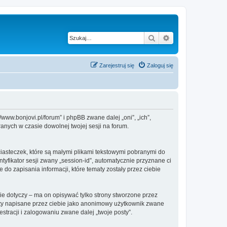
Szukaj
Wyszukiwanie z
Zarejestruj się
Zaloguj się
//www.bonjovi.pl/forum” i phpBB zwane dalej „oni”, „ich”,
anych w czasie dowolnej twojej sesji na forum.
ciasteczek, które są małymi plikami tekstowymi pobranymi do
tyfikator sesji zwany „session-id”, automatycznie przyznane ci
 do zapisania informacji, które tematy zostały przez ciebie
e dotyczy – ma on opisywać tylko strony stworzone przez
sty napisane przez ciebie jako anonimowy użytkownik zwane
stracji i zalogowaniu zwane dalej „twoje posty”.