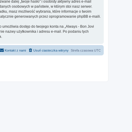
ane dalej „twoje hasło” i osobisty aktywny adres e-mail
 danych osobowych w państwie, w którym stoi nasz serwer.
adku, masz możliwość wybrania, które informacje o twoim
omatycznie generowanych przez oprogramowanie phpBB e-maili.
o umożliwia dostęp do twojego konta na „Always - Bon Jovi
danie nazwy użytkownika i adresu e-mail. Po podaniu tych
a.
Kontakt z nami
Usuń ciasteczka witryny
Strefa czasowa
UTC