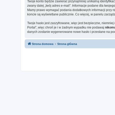
Twoje konto będzie zawierać przynajmniej unikalną identyfika
zwany dalej „twój adres e-mail”. Informacje podane dla twojeg
Mamy prawo wymagać podania dodatkowych informacji przy rejes
koncie są wyświetlane publicznie. Co więcej, w panelu zarz
Twoje hasło jest zaszyfrowane, więc jest bezpieczne, niemniej
Portal”, więc chroń je i w żadnym wypadku nie podawaj
nikom
danych zostanie wygenerowane nowe hasło i przesłane na poda
Strona domowa
Strona główna