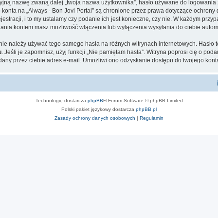
cyjną nazwę zwaną dalej „twoja nazwa użytkownika”, hasło używane do logowania zw
o konta na „Always - Bon Jovi Portal” są chronione przez prawa dotyczące ochrony
tracji, i to my ustalamy czy podanie ich jest konieczne, czy nie. W każdym przyp
ądzania kontem masz możliwość włączenia lub wyłączenia wysyłania do ciebie aut
 nie należy używać tego samego hasła na różnych witrynach internetowych. Hasło t
u
. Jeśli je zapomnisz, użyj funkcji „Nie pamiętam hasła”. Witryna poprosi cię o po
ny przez ciebie adres e-mail. Umożliwi ono odzyskanie dostępu do twojego kont
Technologię dostarcza
phpBB
® Forum Software © phpBB Limited
Polski pakiet językowy dostarcza
phpBB.pl
Zasady ochrony danych osobowych
|
Regulamin