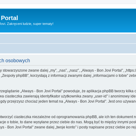
 Portal
vi. Zakręceni ludzie, super tematy!
nych osobowych
my stowarzyszone zwane dalej „my”, „nas”, „nasz”, „Always - Bon Jovi Portal”, „https:
espoły phpBB”, korzystają z informacji zwanymi dalej „informacjami o tobie” zebr
rzeglądanie „Always - Bon Jovi Portal” powoduje, że aplikacja phpBB tworzy kilka 
a ciasteczka zawierają identyfikator użytkownika zwany „user-id” i anonimowy iden
gdy przejrzysz chociaż jeden temat na „Always - Bon Jovi Portal”. Jest ono używane
utworzyć ciasteczka niezależne od oprogramowania phpBB, ale ich ten dokument ni
cje o tobie, to dane wysyłane przez ciebie do nas. Mogą być to między innymi po
 - Bon Jovi Portal” zwane dalej „twoje konto” i posty napisane przez ciebie po reje