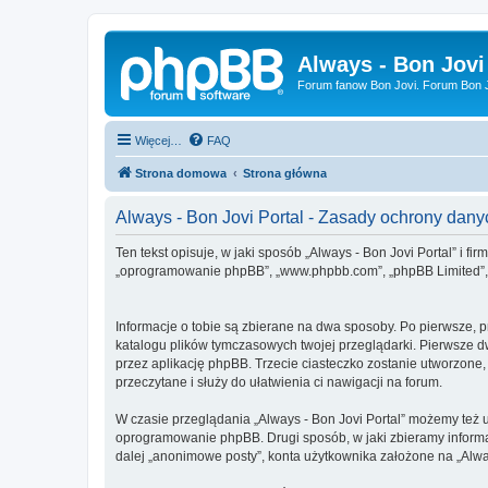
Always - Bon Jovi
Forum fanow Bon Jovi. Forum Bon Jo
Więcej…
FAQ
Strona domowa
Strona główna
Always - Bon Jovi Portal - Zasady ochrony da
Ten tekst opisuje, w jaki sposób „Always - Bon Jovi Portal” i fir
„oprogramowanie phpBB”, „www.phpbb.com”, „phpBB Limited”, „Z
Informacje o tobie są zbierane na dwa sposoby. Po pierwsze, p
katalogu plików tymczasowych twojej przeglądarki. Pierwsze dw
przez aplikację phpBB. Trzecie ciasteczko zostanie utworzone, 
przeczytane i służy do ułatwienia ci nawigacji na forum.
W czasie przeglądania „Always - Bon Jovi Portal” możemy też 
oprogramowanie phpBB. Drugi sposób, w jaki zbieramy informa
dalej „anonimowe posty”, konta użytkownika założone na „Always