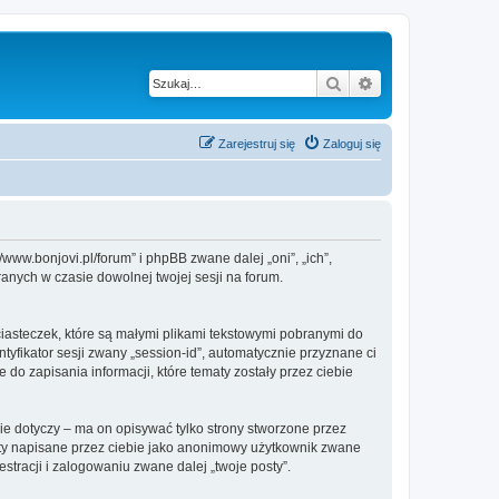
Szukaj
Wyszukiwanie z
Zarejestruj się
Zaloguj się
//www.bonjovi.pl/forum” i phpBB zwane dalej „oni”, „ich”,
anych w czasie dowolnej twojej sesji na forum.
ciasteczek, które są małymi plikami tekstowymi pobranymi do
tyfikator sesji zwany „session-id”, automatycznie przyznane ci
 do zapisania informacji, które tematy zostały przez ciebie
e dotyczy – ma on opisywać tylko strony stworzone przez
sty napisane przez ciebie jako anonimowy użytkownik zwane
stracji i zalogowaniu zwane dalej „twoje posty”.