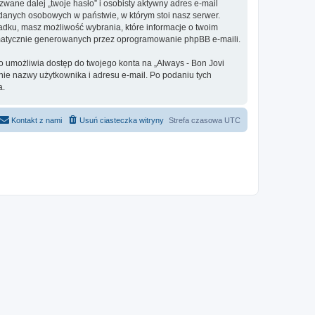
ane dalej „twoje hasło” i osobisty aktywny adres e-mail
 danych osobowych w państwie, w którym stoi nasz serwer.
adku, masz możliwość wybrania, które informacje o twoim
omatycznie generowanych przez oprogramowanie phpBB e-maili.
o umożliwia dostęp do twojego konta na „Always - Bon Jovi
danie nazwy użytkownika i adresu e-mail. Po podaniu tych
a.
Kontakt z nami
Usuń ciasteczka witryny
Strefa czasowa
UTC