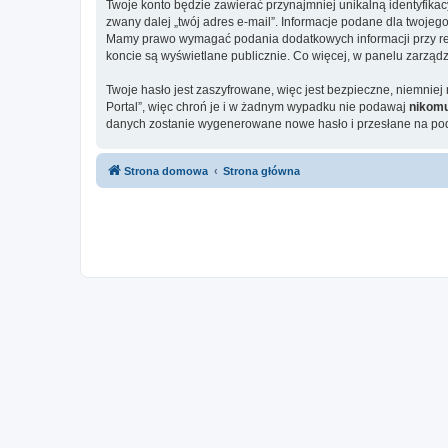
Twoje konto będzie zawierać przynajmniej unikalną identyfika
zwany dalej „twój adres e-mail”. Informacje podane dla twojeg
Mamy prawo wymagać podania dodatkowych informacji przy rejes
koncie są wyświetlane publicznie. Co więcej, w panelu zarz
Twoje hasło jest zaszyfrowane, więc jest bezpieczne, niemniej
Portal”, więc chroń je i w żadnym wypadku nie podawaj
nikom
danych zostanie wygenerowane nowe hasło i przesłane na poda
Strona domowa
Strona główna