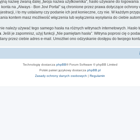
cyjną nazwę zwaną dalej „twoja nazwa użytkownika”, hasło używane do logowania zw
o konta na „Always - Bon Jovi Portal” są chronione przez prawa dotyczące ochrony
tracji, i to my ustalamy czy podanie ich jest konieczne, czy nie. W każdym przyp
ądzania kontem masz możliwość włączenia lub wyłączenia wysyłania do ciebie aut
 nie należy używać tego samego hasła na różnych witrynach internetowych. Hasło t
u
. Jeśli je zapomnisz, użyj funkcji „Nie pamiętam hasła”. Witryna poprosi cię o po
ny przez ciebie adres e-mail. Umożliwi ono odzyskanie dostępu do twojego kont
Technologię dostarcza
phpBB
® Forum Software © phpBB Limited
Polski pakiet językowy dostarcza
phpBB.pl
Zasady ochrony danych osobowych
|
Regulamin