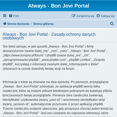
Always - Bon Jovi Portal
FAQ
Zarejestruj się
Zaloguj się
S
Strona domowa
Strona główna
z
Always - Bon Jovi Portal - Zasady ochrony danych
u
osobowych
k
Ten tekst opisuje, w jaki sposób „Always - Bon Jovi Portal” i firmy
a
stowarzyszone zwane dalej „my”, „nas”, „nasz”, „Always - Bon Jovi Portal”,
j
„https://www.bonjovi.pl/forum” i phpBB zwane dalej „oni”, „ich”,
„oprogramowanie phpBB”, „www.phpbb.com”, „phpBB Limited”, „Zespoły
phpBB”, korzystają z informacji zwanymi dalej „informacjami o tobie”
zebranych w czasie dowolnej twojej sesji na forum.
Informacje o tobie są zbierane na dwa sposoby. Po pierwsze, przeglądanie
„Always - Bon Jovi Portal” powoduje, że aplikacja phpBB tworzy kilka
ciasteczek, które są małymi plikami tekstowymi pobranymi do katalogu plików
tymczasowych twojej przeglądarki. Pierwsze dwa ciasteczka zawierają
identyfikator użytkownika zwany „user-id” i anonimowy identyfikator sesji
zwany „session-id”, automatycznie przyznane ci przez aplikację phpBB.
Trzecie ciasteczko zostanie utworzone, gdy przejrzysz chociaż jeden temat na
„Always - Bon Jovi Portal”. Jest ono używane do zapisania informacji, które