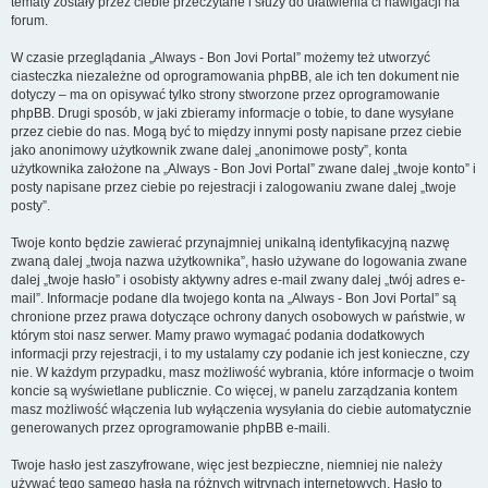
tematy zostały przez ciebie przeczytane i służy do ułatwienia ci nawigacji na
forum.
W czasie przeglądania „Always - Bon Jovi Portal” możemy też utworzyć
ciasteczka niezależne od oprogramowania phpBB, ale ich ten dokument nie
dotyczy – ma on opisywać tylko strony stworzone przez oprogramowanie
phpBB. Drugi sposób, w jaki zbieramy informacje o tobie, to dane wysyłane
przez ciebie do nas. Mogą być to między innymi posty napisane przez ciebie
jako anonimowy użytkownik zwane dalej „anonimowe posty”, konta
użytkownika założone na „Always - Bon Jovi Portal” zwane dalej „twoje konto” i
posty napisane przez ciebie po rejestracji i zalogowaniu zwane dalej „twoje
posty”.
Twoje konto będzie zawierać przynajmniej unikalną identyfikacyjną nazwę
zwaną dalej „twoja nazwa użytkownika”, hasło używane do logowania zwane
dalej „twoje hasło” i osobisty aktywny adres e-mail zwany dalej „twój adres e-
mail”. Informacje podane dla twojego konta na „Always - Bon Jovi Portal” są
chronione przez prawa dotyczące ochrony danych osobowych w państwie, w
którym stoi nasz serwer. Mamy prawo wymagać podania dodatkowych
informacji przy rejestracji, i to my ustalamy czy podanie ich jest konieczne, czy
nie. W każdym przypadku, masz możliwość wybrania, które informacje o twoim
koncie są wyświetlane publicznie. Co więcej, w panelu zarządzania kontem
masz możliwość włączenia lub wyłączenia wysyłania do ciebie automatycznie
generowanych przez oprogramowanie phpBB e-maili.
Twoje hasło jest zaszyfrowane, więc jest bezpieczne, niemniej nie należy
używać tego samego hasła na różnych witrynach internetowych. Hasło to