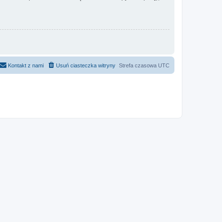
Kontakt z nami
Usuń ciasteczka witryny
Strefa czasowa
UTC