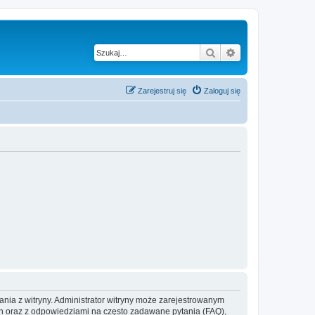
Szukaj
Wyszukiwanie z
Zarejestruj się
Zaloguj się
ania z witryny. Administrator witryny może zarejestrowanym
 oraz z odpowiedziami na często zadawane pytania (FAQ),