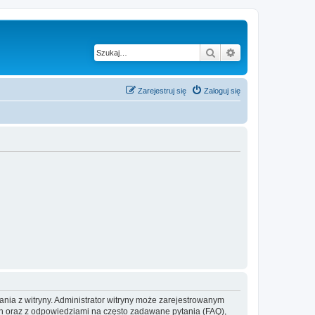
Szukaj
Wyszukiwanie z
Zarejestruj się
Zaloguj się
ania z witryny. Administrator witryny może zarejestrowanym
 oraz z odpowiedziami na często zadawane pytania (FAQ),