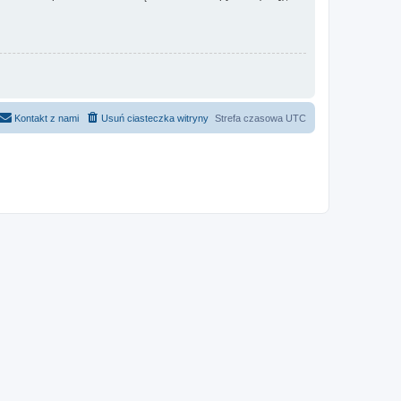
Kontakt z nami
Usuń ciasteczka witryny
Strefa czasowa
UTC