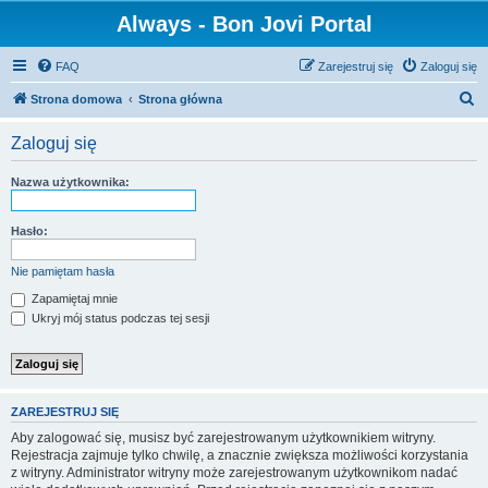
Always - Bon Jovi Portal
FAQ
Zarejestruj się
Zaloguj się
S
Strona domowa
Strona główna
z
Zaloguj się
u
k
Nazwa użytkownika:
a
j
Hasło:
Nie pamiętam hasła
Zapamiętaj mnie
Ukryj mój status podczas tej sesji
ZAREJESTRUJ SIĘ
Aby zalogować się, musisz być zarejestrowanym użytkownikiem witryny.
Rejestracja zajmuje tylko chwilę, a znacznie zwiększa możliwości korzystania
z witryny. Administrator witryny może zarejestrowanym użytkownikom nadać