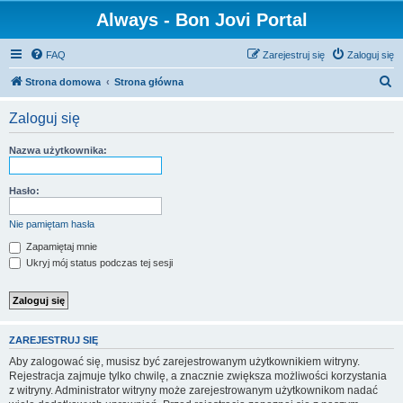
Always - Bon Jovi Portal
FAQ
Zarejestruj się
Zaloguj się
S
Strona domowa
Strona główna
z
Zaloguj się
u
k
Nazwa użytkownika:
a
j
Hasło:
Nie pamiętam hasła
Zapamiętaj mnie
Ukryj mój status podczas tej sesji
ZAREJESTRUJ SIĘ
Aby zalogować się, musisz być zarejestrowanym użytkownikiem witryny.
Rejestracja zajmuje tylko chwilę, a znacznie zwiększa możliwości korzystania
z witryny. Administrator witryny może zarejestrowanym użytkownikom nadać