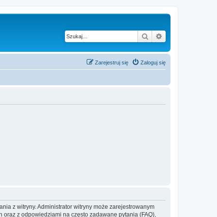
Szukaj
Wyszukiwanie z
Zarejestruj się
Zaloguj się
ania z witryny. Administrator witryny może zarejestrowanym
 oraz z odpowiedziami na często zadawane pytania (FAQ),