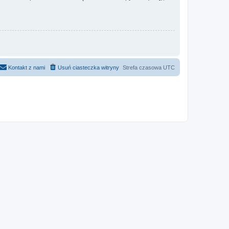
Kontakt z nami
Usuń ciasteczka witryny
Strefa czasowa
UTC