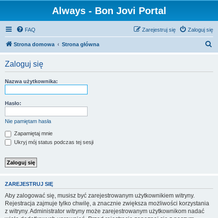
Always - Bon Jovi Portal
FAQ
Zarejestruj się
Zaloguj się
S
Strona domowa
Strona główna
z
Zaloguj się
u
k
Nazwa użytkownika:
a
j
Hasło:
Nie pamiętam hasła
Zapamiętaj mnie
Ukryj mój status podczas tej sesji
ZAREJESTRUJ SIĘ
Aby zalogować się, musisz być zarejestrowanym użytkownikiem witryny.
Rejestracja zajmuje tylko chwilę, a znacznie zwiększa możliwości korzystania
z witryny. Administrator witryny może zarejestrowanym użytkownikom nadać