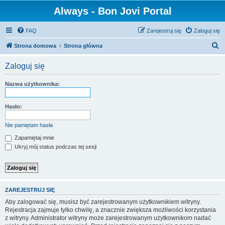
Always - Bon Jovi Portal
FAQ
Zarejestruj się
Zaloguj się
S
Strona domowa
Strona główna
z
Zaloguj się
u
k
Nazwa użytkownika:
a
j
Hasło:
Nie pamiętam hasła
Zapamiętaj mnie
Ukryj mój status podczas tej sesji
ZAREJESTRUJ SIĘ
Aby zalogować się, musisz być zarejestrowanym użytkownikiem witryny.
Rejestracja zajmuje tylko chwilę, a znacznie zwiększa możliwości korzystania
z witryny. Administrator witryny może zarejestrowanym użytkownikom nadać