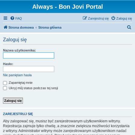
Always - Bon Jovi Portal
FAQ
Zarejestruj się
Zaloguj się
S
Strona domowa
Strona główna
z
Zaloguj się
u
k
Nazwa użytkownika:
a
j
Hasło:
Nie pamiętam hasła
Zapamiętaj mnie
Ukryj mój status podczas tej sesji
ZAREJESTRUJ SIĘ
Aby zalogować się, musisz być zarejestrowanym użytkownikiem witryny.
Rejestracja zajmuje tylko chwilę, a znacznie zwiększa możliwości korzystania
z witryny. Administrator witryny może zarejestrowanym użytkownikom nadać