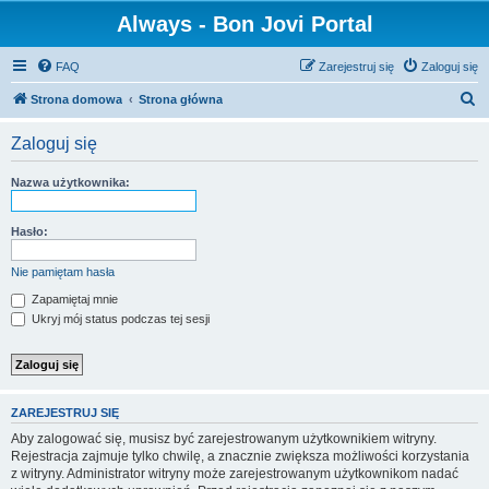
Always - Bon Jovi Portal
FAQ
Zarejestruj się
Zaloguj się
S
Strona domowa
Strona główna
z
Zaloguj się
u
k
Nazwa użytkownika:
a
j
Hasło:
Nie pamiętam hasła
Zapamiętaj mnie
Ukryj mój status podczas tej sesji
ZAREJESTRUJ SIĘ
Aby zalogować się, musisz być zarejestrowanym użytkownikiem witryny.
Rejestracja zajmuje tylko chwilę, a znacznie zwiększa możliwości korzystania
z witryny. Administrator witryny może zarejestrowanym użytkownikom nadać