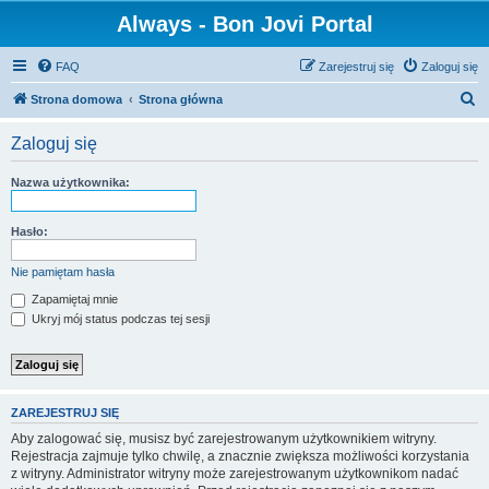
Always - Bon Jovi Portal
FAQ
Zarejestruj się
Zaloguj się
S
Strona domowa
Strona główna
z
Zaloguj się
u
k
Nazwa użytkownika:
a
j
Hasło:
Nie pamiętam hasła
Zapamiętaj mnie
Ukryj mój status podczas tej sesji
ZAREJESTRUJ SIĘ
Aby zalogować się, musisz być zarejestrowanym użytkownikiem witryny.
Rejestracja zajmuje tylko chwilę, a znacznie zwiększa możliwości korzystania
z witryny. Administrator witryny może zarejestrowanym użytkownikom nadać