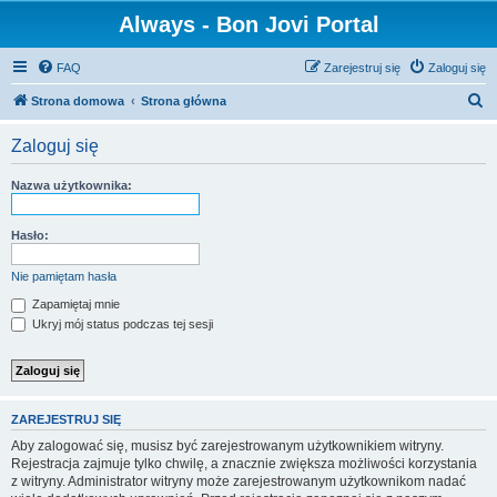
Always - Bon Jovi Portal
FAQ
Zarejestruj się
Zaloguj się
S
Strona domowa
Strona główna
z
Zaloguj się
u
k
Nazwa użytkownika:
a
j
Hasło:
Nie pamiętam hasła
Zapamiętaj mnie
Ukryj mój status podczas tej sesji
ZAREJESTRUJ SIĘ
Aby zalogować się, musisz być zarejestrowanym użytkownikiem witryny.
Rejestracja zajmuje tylko chwilę, a znacznie zwiększa możliwości korzystania
z witryny. Administrator witryny może zarejestrowanym użytkownikom nadać