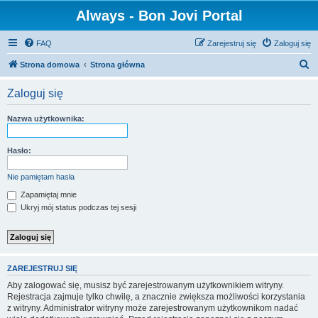
Always - Bon Jovi Portal
FAQ
Zarejestruj się
Zaloguj się
S
Strona domowa
Strona główna
z
Zaloguj się
u
k
Nazwa użytkownika:
a
j
Hasło:
Nie pamiętam hasła
Zapamiętaj mnie
Ukryj mój status podczas tej sesji
ZAREJESTRUJ SIĘ
Aby zalogować się, musisz być zarejestrowanym użytkownikiem witryny.
Rejestracja zajmuje tylko chwilę, a znacznie zwiększa możliwości korzystania
z witryny. Administrator witryny może zarejestrowanym użytkownikom nadać